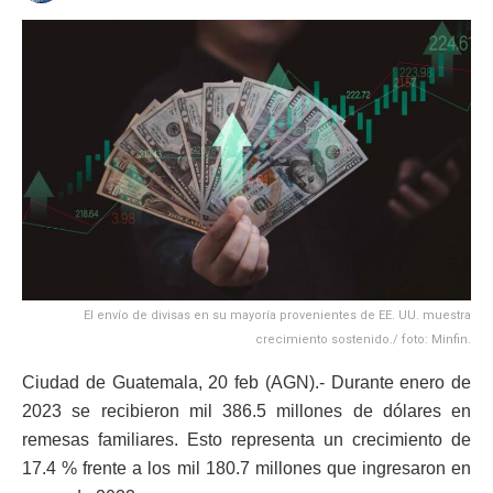
El envío de divisas en su mayoría provenientes de EE. UU. muestra
crecimiento sostenido./ foto: Minfin.
Ciudad de Guatemala, 20 feb (AGN).- Durante enero de
2023 se recibieron mil 386.5 millones de dólares en
remesas familiares. Esto representa un crecimiento de
17.4 % frente a los mil 180.7 millones que ingresaron en