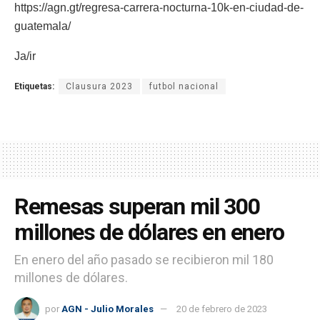
https://agn.gt/regresa-carrera-nocturna-10k-en-ciudad-de-
guatemala/
Ja/ir
Etiquetas:
Clausura 2023
futbol nacional
Remesas superan mil 300
millones de dólares en enero
En enero del año pasado se recibieron mil 180
millones de dólares.
por
AGN - Julio Morales
20 de febrero de 2023