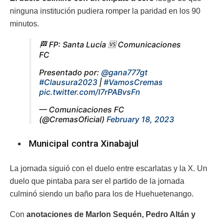
ninguna institución pudiera romper la paridad en los 90
minutos.
🏁 FP: Santa Lucía 🆚 Comunicaciones
FC
Presentado por:
@gana777gt
#Clausura2023
|
#VamosCremas
pic.twitter.com/I7rPABvsFn
— Comunicaciones FC
(@CremasOficial)
February 18, 2023
Municipal contra Xinabajul
La jornada siguió con el duelo entre escarlatas y la X. Un
duelo que pintaba para ser el partido de la jornada
culminó siendo un baño para los de Huehuetenango.
Con
anotaciones de Marlon Sequén, Pedro Altán y