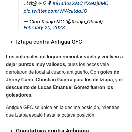
🌙⚽️🎂🎉🎈🐏
#81añosXMC
#XelajúMC
pic.twitter.com/WWcIItdqJO
— Club Xelaju MC (@Xelaju_Oficial)
February 20, 2023
Iztapa contra Antigua GFC
Los coloniales no logran remontar vuelo y vuelven a
dejar puntos muy valiosos,
pues los peces vela
derrotaron de local al cuadro antigüeño. Con
goles de
Jhony Cano, Christian Guerra para los de Iztapa,
y
el
descuento de Lucas Emanuel Gómez fueron los
goleadores.
Antigua GFC se ubica en la décima posición, mientras
que Iztapa escaló hasta la octava posición.
Guastatoya contra Achuapa