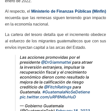
enero de 2022.
Al respecto, el
Ministerio de Finanzas Públicas (Minfin)
recuerda que las remesas siguen teniendo gran impacto
en la economía nacional.
La cartera del tesoro detalla que el incremento obedece
al esfuerzo de los migrantes guatemaltecos que con sus
envíos inyectan capital a las arcas del Estado.
Las acciones promovidas por el
presidente
@DrGiammattei
para atraer
la inversión extranjera, impulsar la
recuperación fiscal y el crecimiento
económico dieron como resultado la
mejora de la calificación de riesgo
crediticio de
@FitchRatings
para
Guatemala.
#GuatemalaNoSeDetiene
pic.twitter.com/uRP8N6uHuD
— Gobierno Guatemala
(@GuatemalaGob)
February 18, 2023