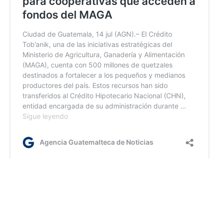
lr/rm
Etiquetas:
coyote
Migrantes