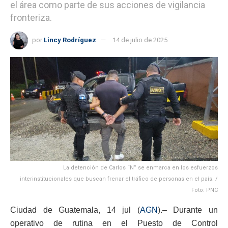
el área como parte de sus acciones de vigilancia
fronteriza.
por
Lincy Rodríguez
14 de julio de 2025
La detención de Carlos “N” se enmarca en los esfuerzos
interinstitucionales que buscan frenar el tráfico de personas en el país. /
Foto: PNC
Ciudad de Guatemala, 14 jul (
AGN
).– Durante un
operativo de rutina en el Puesto de Control