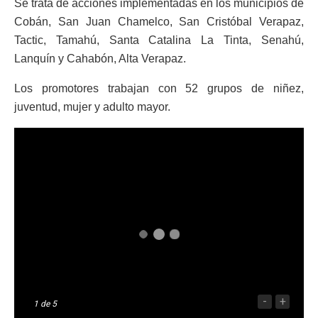
Se trata de acciones implementadas en los municipios de
Cobán, San Juan Chamelco, San Cristóbal Verapaz,
Tactic, Tamahú, Santa Catalina La Tinta, Senahú,
Lanquín y Cahabón, Alta Verapaz.
Los promotores trabajan con 52 grupos de niñez,
juventud, mujer y adulto mayor.
-
+
1
de 5