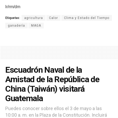
lr/rm/dm
Etiquetas:
agricultura
Calor
Clima y Estado del Tiempo
ganadería
MAGA
Escuadrón Naval de la
Amistad de la República de
China (Taiwán) visitará
Guatemala
Puedes conocer sobre ellos el 3 de mayo a las
10:00 a. m. en la Plaza de la Constitución. Incluirá