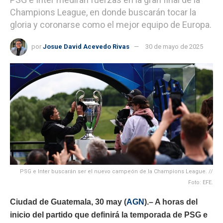
Champions League, en donde buscarán tocar la
gloria y coronarse como el mejor equipo de Europa.
por
Josue David Acevedo Rivas
30 de mayo de 2025
PSG e Inter buscarán ser el nuevo campeón de la Champions League. //
Foto: EFE.
Ciudad de Guatemala, 30 may (
AGN
).– A horas del
inicio del partido que definirá la temporada de PSG e