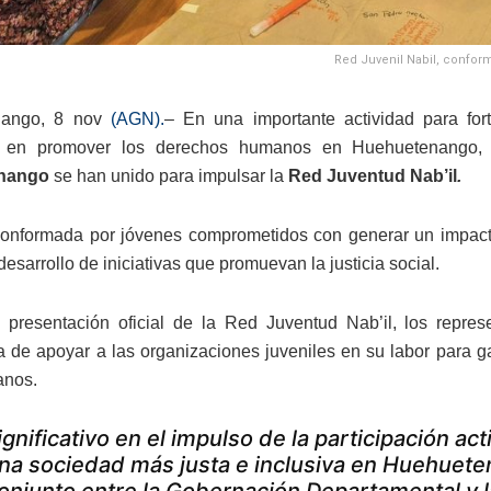
Red Juvenil Nabil, confo
nango, 8 nov
(AGN).
– En una importante actividad para for
 en promover los derechos humanos en Huehuetenango, 
nango
se han unido para impulsar la
Red Juventud Nab’il
.
conformada por jóvenes comprometidos con generar un impacto 
 desarrollo de iniciativas que promuevan la justicia social.
 presentación oficial de la Red Juventud Nab’il, los repre
a de apoyar a las organizaciones juveniles en su labor para 
anos.
ignificativo en el impulso de la participación ac
na sociedad más justa e inclusiva en Huehuete
onjunto entre la Gobernación Departamental y l