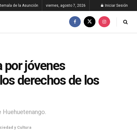
temala de la Asunción
viernes, agosto 7, 2026
Iniciar Sesión
a por jóvenes
os derechos de los
de Huehuetenango.
ciedad y Cultura