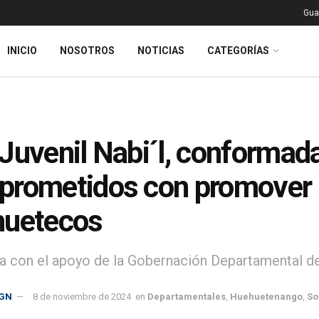
Gua
INICIO
NOSOTROS
NOTICIAS
CATEGORÍAS
Juvenil Nabi´l, conformad
rometidos con promover l
huetecos
a con el apoyo de la Gobernación Departamental 
GN
8 de noviembre de 2024
en
Departamentales
,
Huehuetenango
,
So