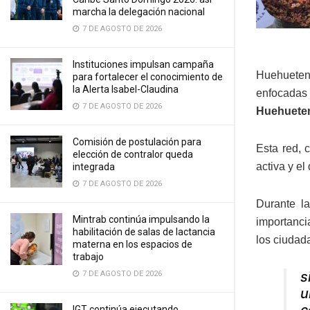
marcha la delegación nacional
7 DE AGOSTO DE 2026
Instituciones impulsan campaña
Huehuete
para fortalecer el conocimiento de
la Alerta Isabel-Claudina
enfocadas
7 DE AGOSTO DE 2026
Huehuete
Comisión de postulación para
Esta red, 
elección de contralor queda
activa y el
integrada
7 DE AGOSTO DE 2026
Durante la
Mintrab continúa impulsando la
importanci
habilitación de salas de lactancia
los ciudad
materna en los espacios de
trabajo
s
7 DE AGOSTO DE 2026
u
c
IGT continúa ejecutando