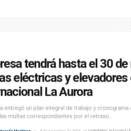
esa tendrá hasta el 30 de
as eléctricas y elevadores
rnacional La Aurora
 entregó un plan integral de trabajo y cronograma 
las multas correspondientes por el retraso.
stuardo Martínez
8 de noviembre de 2024
en
GOBIERNO
,
NACIONALE