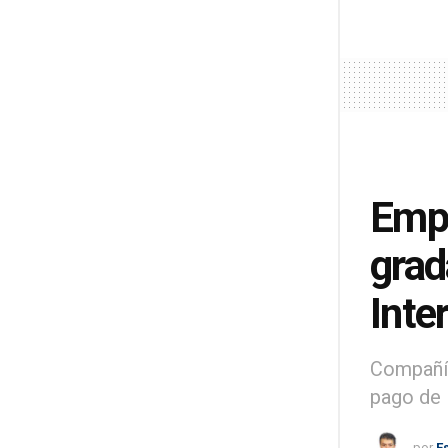
Empr
grad
Inte
Compañía
pago de 
por
E