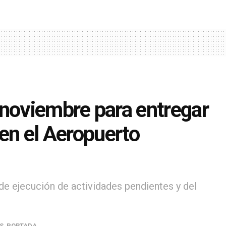
 noviembre para entregar
 en el Aeropuerto
de ejecución de actividades pendientes y del
S
,
PORTADA