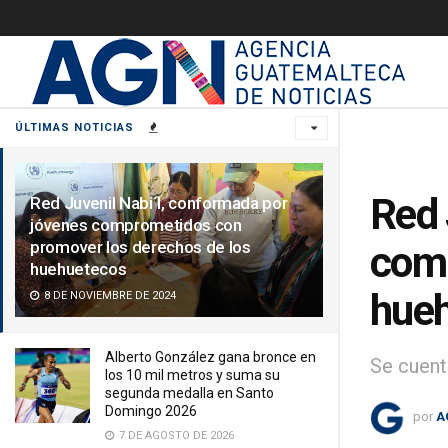
ÚLTIMAS NOTICIAS
Red 
Red Juvenil Nabi´l, conformada por
jóvenes comprometidos con
promover los derechos de los
comp
huehuetecos
hue
8 DE NOVIEMBRE DE 2024
Alberto González gana bronce en
Se cuent
los 10 mil metros y suma su
segunda medalla en Santo
Domingo 2026
por
A
7 DE AGOSTO DE 2026