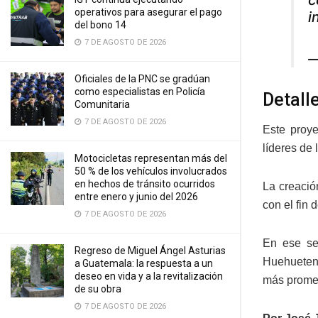
operativos para asegurar el pago
i
del bono 14
7 DE AGOSTO DE 2026
—
Oficiales de la PNC se gradúan
como especialistas en Policía
Detall
Comunitaria
7 DE AGOSTO DE 2026
Este proye
líderes de
Motocicletas representan más del
50 % de los vehículos involucrados
en hechos de tránsito ocurridos
La creació
entre enero y junio del 2026
con el fin
7 DE AGOSTO DE 2026
En ese se
Regreso de Miguel Ángel Asturias
Huehuetena
a Guatemala: la respuesta a un
deseo en vida y a la revitalización
más promet
de su obra
7 DE AGOSTO DE 2026