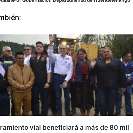
Julián/Por Gobernación Departamental de Huehuetenango
mbién: