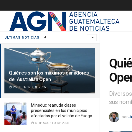
ÚLTIMAS NOTICIAS
Quié
Quiénes son los máximos ganadores
Ope
del Australian Open
25 DE ENERO DE 2025
Diversos
sus nombr
Mineduc reanuda clases
presenciales en los municipios
afectados por el volcán de Fuego
por
J
5 DE AGOSTO DE 2026