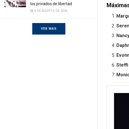
los privados de libertad
Máximas
5 DE AGOSTO DE 2026
Marga
Seren
VER MÁS
Nanc
Daphn
Evon
Steffi
Monic