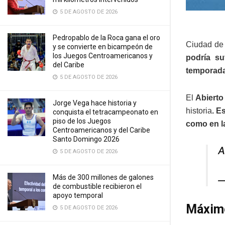
5 DE AGOSTO DE 2026
Pedropablo de la Roca gana el oro
Ciudad de
y se convierte en bicampeón de
los Juegos Centroamericanos y
podría su
del Caribe
temporad
5 DE AGOSTO DE 2026
El
Abierto
Jorge Vega hace historia y
historia
. E
conquista el tetracampeonato en
piso de los Juegos
como en l
Centroamericanos y del Caribe
Santo Domingo 2026
A
5 DE AGOSTO DE 2026
Más de 300 millones de galones
—
de combustible recibieron el
apoyo temporal
Máximo
5 DE AGOSTO DE 2026