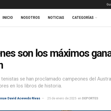
Gu
INICIO
NOSOTROS
NOTICIAS
CATEGORÍAS
nes son los máximos ganad
n
 tenistas se han proclamado campeones del Australi
es en los libros de historia.
osue David Acevedo Rivas
25 de enero de 2025
en
DEPORTES