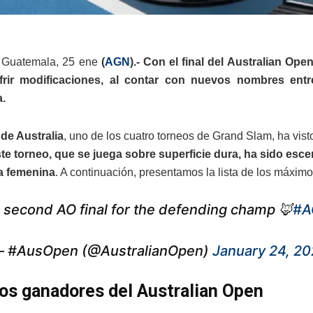
 Guatemala, 25 ene
(
AGN
).- Con el final del Australian Op
frir modificaciones, al contar con nuevos nombres ent
a.
 de Australia
, uno de los cuatro torneos de Grand Slam, ha visto
ste torneo, que se juega sobre superficie dura, ha sido esc
a femenina
. A continuación, presentamos la lista de los máxim
 second AO final for the defending champ 🦊
#A
 #AusOpen (@AustralianOpen)
January 24, 2
s ganadores del Australian Open