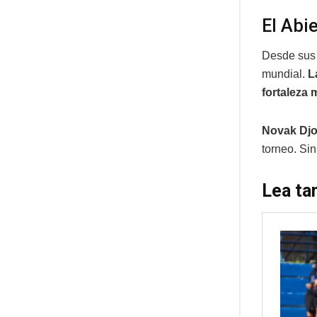
El Abie
Desde sus 
mundial.
La
fortaleza 
Novak Djo
torneo. Si
Lea ta