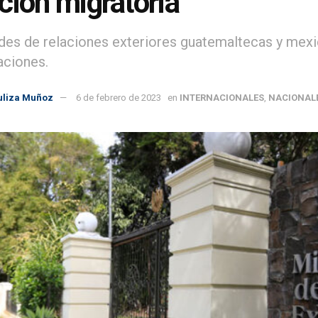
ción migratoria
des de relaciones exteriores guatemaltecas y mexic
ciones.
uliza Muñoz
6 de febrero de 2023
en
INTERNACIONALES
,
NACIONAL