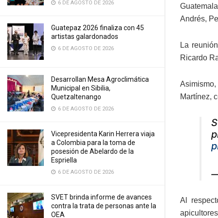
6 DE AGOSTO DE 2026
Guatemala
Andrés, Pe
Guatepaz 2026 finaliza con 45
artistas galardonados
La reunión
6 DE AGOSTO DE 2026
Ricardo Ra
Desarrollan Mesa Agroclimática
Asimismo, 
Municipal en Sibilia,
Martínez, 
Quetzaltenango
6 DE AGOSTO DE 2026
S
p
Vicepresidenta Karin Herrera viaja
a Colombia para la toma de
p
posesión de Abelardo de la
Espriella
—
6 DE AGOSTO DE 2026
SVET brinda informe de avances
Al respect
contra la trata de personas ante la
apicultore
OEA