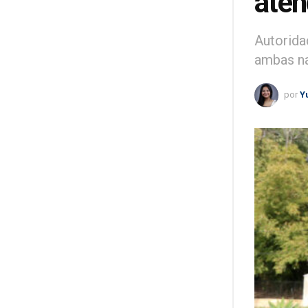
aten
Autorida
ambas na
por
Y