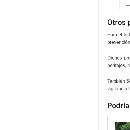
—
Otros 
Para el fo
prevención 
Dichos pro
peritajes,
También 54
vigilancia f
Podría