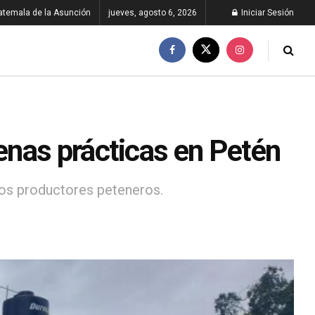
atemala de la Asunción
jueves, agosto 6, 2026
Iniciar Sesión
nas prácticas en Petén
ños productores peteneros.