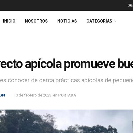
Gu
INICIO
NOSOTROS
NOTICIAS
CATEGORÍAS
ecto apícola promueve bue
 es conocer de cerca prácticas apícolas de peque
GN
10 de febrero de 2023
en
PORTADA