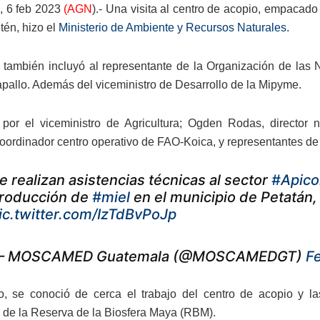
, 6 feb 2023
(AGN
).- Una visita al centro de acopio, empacado
tén, hizo el
Ministerio de Ambiente y Recursos Naturales.
 también incluyó al representante de la Organización de las 
pallo. Además del viceministro de Desarrollo de la Mipyme.
por el viceministro de Agricultura; Ogden Rodas, director 
coordinador centro operativo de FAO-Koica, y representantes d
e realizan asistencias técnicas al sector
#Apico
roducción de
#miel
en el municipio de Petatán
ic.twitter.com/IzTdBvPoJp
 MOSCAMED Guatemala (@MOSCAMEDGT)
F
o, se conoció de cerca el trabajo del centro de acopio y 
s de la Reserva de la Biosfera Maya (RBM).