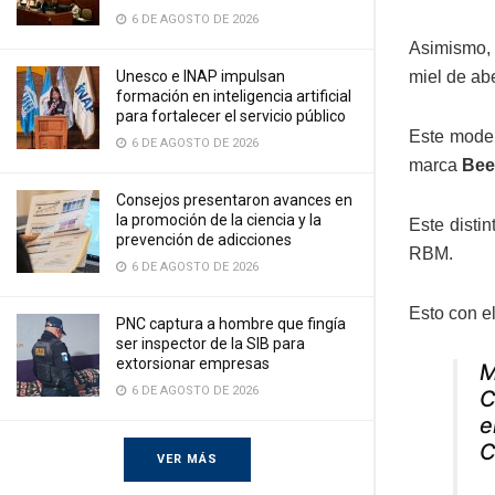
6 DE AGOSTO DE 2026
Asimismo, l
miel de ab
Unesco e INAP impulsan
formación en inteligencia artificial
para fortalecer el servicio público
Este model
6 DE AGOSTO DE 2026
marca
Bee
Consejos presentaron avances en
la promoción de la ciencia y la
Este distin
prevención de adicciones
RBM.
6 DE AGOSTO DE 2026
Esto con e
PNC captura a hombre que fingía
ser inspector de la SIB para
extorsionar empresas
M
6 DE AGOSTO DE 2026
C
e
C
VER MÁS