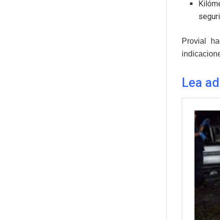
Kilóme
seguri
Provial ha
indicacion
Lea a