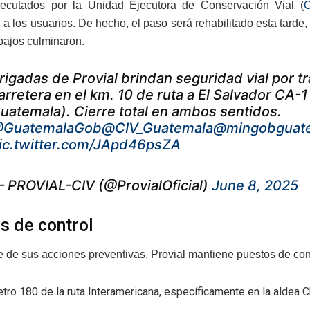
ejecutados por la Unidad Ejecutora de Conservación Vial (
C
 a los usuarios. De hecho, el paso será rehabilitado esta tarde
abajos culminaron.
rigadas de Provial brindan seguridad vial por t
arretera en el km. 10 de ruta a El Salvador CA-1
uatemala). Cierre total en ambos sentidos.
GuatemalaGob
@CIV_Guatemala
@mingobguat
ic.twitter.com/JApd46psZA
 PROVIAL-CIV (@ProvialOficial)
June 8, 2025
s de control
 de sus acciones preventivas, Provial mantiene puestos de contr
tro 180 de la ruta Interamericana, específicamente en la aldea C