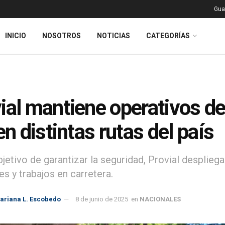
Gua
INICIO
NOSOTROS
NOTICIAS
CATEGORÍAS
ial mantiene operativos de
 en distintas rutas del país
jetivo de garantizar la seguridad, Provial despliega
s y trabajos en carretera.
ariana L. Escobedo
8 de junio de 2025
en
NACIONALES