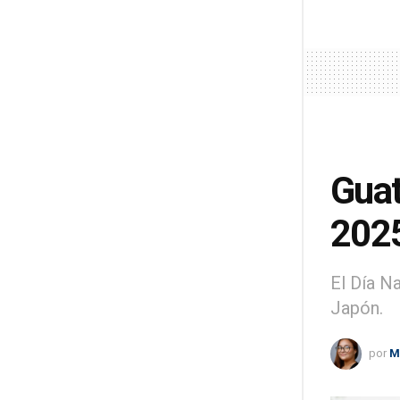
Guat
202
El Día N
Japón.
por
M