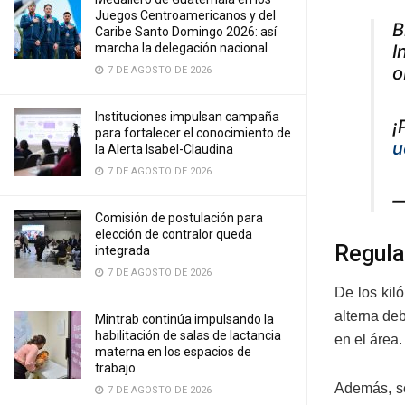
Juegos Centroamericanos y del
B
Caribe Santo Domingo 2026: así
marcha la delegación nacional
I
o
7 DE AGOSTO DE 2026
Instituciones impulsan campaña
¡
para fortalecer el conocimiento de
u
la Alerta Isabel-Claudina
7 DE AGOSTO DE 2026
—
Comisión de postulación para
elección de contralor queda
Regula
integrada
7 DE AGOSTO DE 2026
De los kil
alterna de
Mintrab continúa impulsando la
habilitación de salas de lactancia
en el área.
materna en los espacios de
trabajo
Además, se
7 DE AGOSTO DE 2026