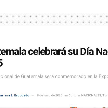
emala celebrará su Día Na
5
acional de Guatemala será conmemorado en la Expos
ariana L. Escobedo
8 de junio de 2025
en
Cultura
,
NACIONALES
,
Tur