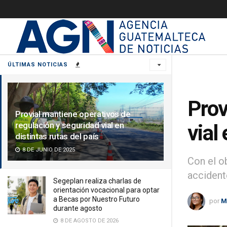
ÚLTIMAS NOTICIAS
Prov
Provial mantiene operativos de
regulación y seguridad vial en
vial
distintas rutas del país
8 DE JUNIO DE 2025
Con el ob
accidente
Segeplan realiza charlas de
orientación vocacional para optar
a Becas por Nuestro Futuro
por
M
durante agosto
8 DE AGOSTO DE 2026