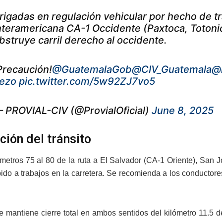
rigadas en regulación vehicular por hecho de tr
nteramericana CA-1 Occidente (Paxtoca, Totoni
bstruye carril derecho al occidente.
Precaución!
@GuatemalaGob
@CIV_Guatemala
@
ezo
pic.twitter.com/5w92ZJ7vo5
 PROVIAL-CIV (@ProvialOficial)
June 8, 2025
ción del tránsito
ómetros 75 al 80 de la ruta a El Salvador (CA-1 Oriente), San 
bido a trabajos en la carretera. Se recomienda a los conductore
 mantiene cierre total en ambos sentidos del kilómetro 11.5 d