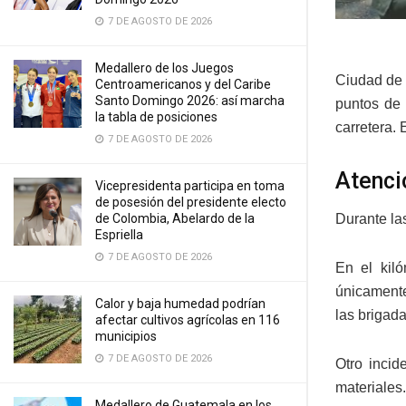
7 DE AGOSTO DE 2026
Medallero de los Juegos
Ciudad de 
Centroamericanos y del Caribe
Santo Domingo 2026: así marcha
puntos de 
la tabla de posiciones
carretera. 
7 DE AGOSTO DE 2026
Atenci
Vicepresidenta participa en toma
de posesión del presidente electo
de Colombia, Abelardo de la
Durante las
Espriella
7 DE AGOSTO DE 2026
En el kil
únicamente 
Calor y baja humedad podrían
las brigada
afectar cultivos agrícolas en 116
municipios
7 DE AGOSTO DE 2026
Otro incid
materiales.
Medallero de Guatemala en los