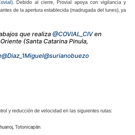
ovial)
. Debido al cierre, Provial apoya con vigilancia y
, antes de la apertura establecida (madrugada del lunes), ya
rabajos que realiza
@COVIAL_CIV
en
 Oriente (Santa Catarina Pinula,
e
@Diaz_1Miguel
@surianobuezo
ol y reducción de velocidad en las siguientes rutas:
huanoj, Totonicapán.