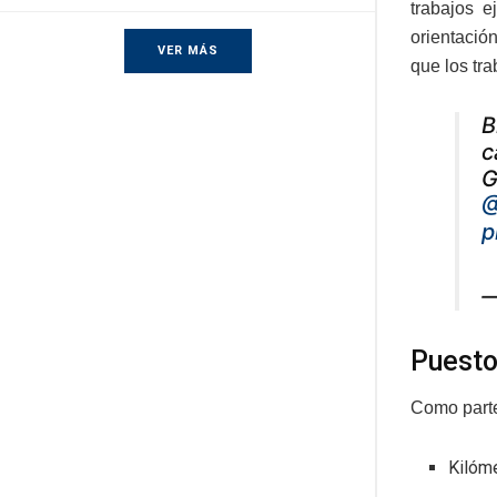
trabajos 
orientación
VER MÁS
que los tr
B
c
G
@
p
—
Puesto
Como parte
Kilóme