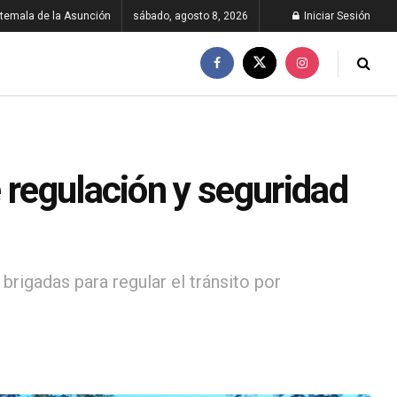
temala de la Asunción
sábado, agosto 8, 2026
Iniciar Sesión
 regulación y seguridad
 brigadas para regular el tránsito por