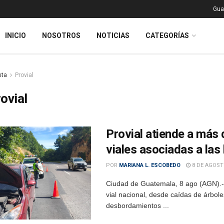
Gua
INICIO
NOSOTROS
NOTICIAS
CATEGORÍAS
eta
Provial
ovial
Provial atiende a más
viales asociadas a las 
POR
MARIANA L. ESCOBEDO
8 DE AGOST
Ciudad de Guatemala, 8 ago (AGN).- 
vial nacional, desde caídas de árbol
desbordamientos ...