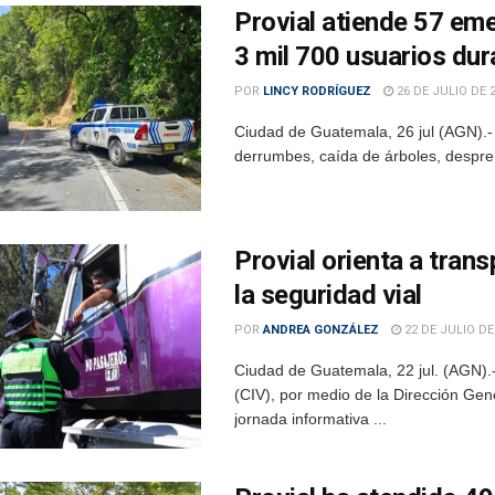
Provial atiende 57 eme
3 mil 700 usuarios dur
POR
LINCY RODRÍGUEZ
26 DE JULIO DE 
Ciudad de Guatemala, 26 jul (AGN).- 
derrumbes, caída de árboles, despren
Provial orienta a tran
la seguridad vial
POR
ANDREA GONZÁLEZ
22 DE JULIO DE
Ciudad de Guatemala, 22 jul. (AGN).-
(CIV), por medio de la Dirección Gene
jornada informativa ...