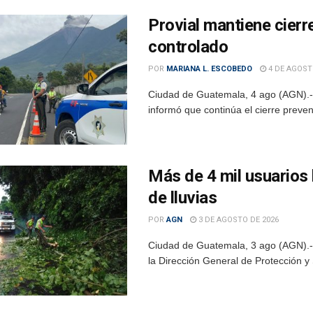
Provial mantiene cierr
controlado
POR
MARIANA L. ESCOBEDO
4 DE AGOST
Ciudad de Guatemala, 4 ago (AGN).- L
informó que continúa el cierre preve
Más de 4 mil usuarios 
de lluvias
POR
AGN
3 DE AGOSTO DE 2026
Ciudad de Guatemala, 3 ago (AGN).- De
la Dirección General de Protección y S