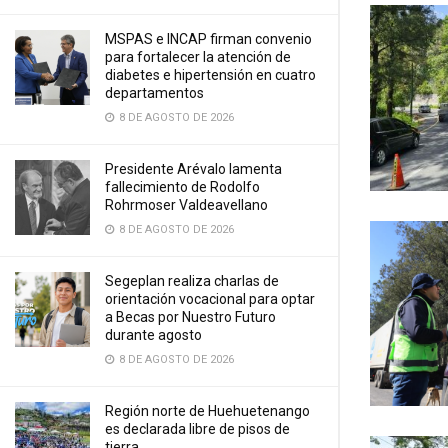
MSPAS e INCAP firman convenio
para fortalecer la atención de
diabetes e hipertensión en cuatro
departamentos
8 DE AGOSTO DE 2026
Presidente Arévalo lamenta
fallecimiento de Rodolfo
Rohrmoser Valdeavellano
8 DE AGOSTO DE 2026
Segeplan realiza charlas de
orientación vocacional para optar
a Becas por Nuestro Futuro
durante agosto
8 DE AGOSTO DE 2026
Región norte de Huehuetenango
es declarada libre de pisos de
tierra