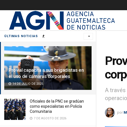
ÚLTIMAS NOTICIAS
Prov
Provial capacita a sus brigadistas en
corp
el uso de cámaras corporales
14 DE JULIO DE 2025
A través
operacio
Oficiales de la PNC se gradúan
como especialistas en Policía
Comunitaria
por
M
7 DE AGOSTO DE 2026