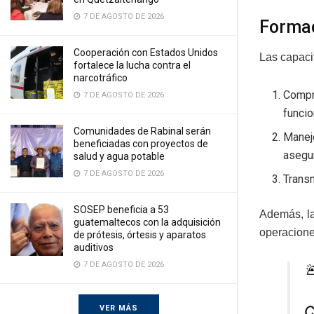
7 DE AGOSTO DE 2026
Formac
Cooperación con Estados Unidos
Las capacit
fortalece la lucha contra el
narcotráfico
Compr
7 DE AGOSTO DE 2026
funcio
Comunidades de Rabinal serán
Manej
beneficiadas con proyectos de
asegur
salud y agua potable
7 DE AGOSTO DE 2026
Transm
SOSEP beneficia a 53
Además, la
guatemaltecos con la adquisición
operaciones
de prótesis, órtesis y aparatos
auditivos
7 DE AGOSTO DE 2026

C
VER MÁS