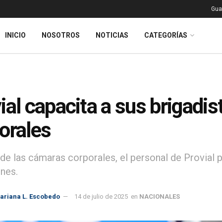
Gua
INICIO
NOSOTROS
NOTICIAS
CATEGORÍAS
ial capacita a sus brigadi
orales
 de las cámaras corporales, el personal de Provial 
nes.
ariana L. Escobedo
14 de julio de 2025
en
NACIONALES