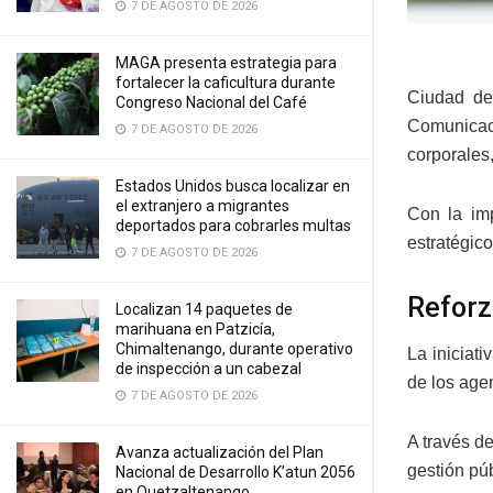
7 DE AGOSTO DE 2026
MAGA presenta estrategia para
fortalecer la caficultura durante
Ciudad de
Congreso Nacional del Café
Comunicaci
7 DE AGOSTO DE 2026
corporales,
Estados Unidos busca localizar en
el extranjero a migrantes
Con la im
deportados para cobrarles multas
estratégico
7 DE AGOSTO DE 2026
Reforz
Localizan 14 paquetes de
marihuana en Patzicía,
Chimaltenango, durante operativo
La iniciat
de inspección a un cabezal
de los age
7 DE AGOSTO DE 2026
A través d
Avanza actualización del Plan
gestión púb
Nacional de Desarrollo K’atun 2056
en Quetzaltenango