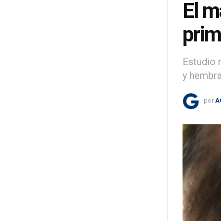
El m
prim
Estudio 
y hembra
por
A