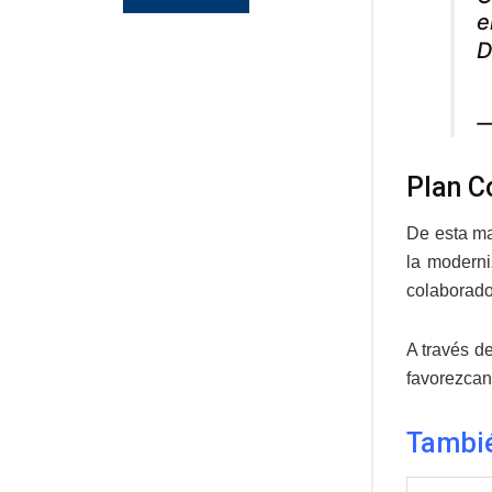
e
D
—
Plan C
De esta ma
la moderni
colaborador
A través d
favorezcan
Tambi