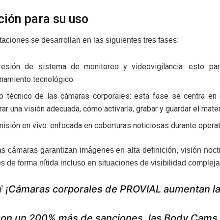
ión para su uso
aciones se desarrollan en las siguientes tres fases:
esión de sistema de monitoreo y videovigilancia: esto para
namiento tecnológico.
o técnico de las cámaras corporales: esta fase se centra en g
ar una visión adecuada, cómo activarla, grabar y guardar el mater
isión en vivo: enfocada en coberturas noticiosas durante operat
s cámaras garantizan imágenes en alta definición, visión noctu
 de forma nítida incluso en situaciones de visibilidad compleja
 ¡Cámaras corporales de PROVIAL aumentan la 
on un 200% más de sanciones, las Body Cams e