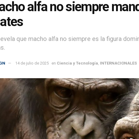
acho alfa no siempre mand
ates
revela que macho alfa no siempre es la figura domi
s.
GN
14 de julio de 2025
en
Ciencia y Tecnología
,
INTERNACIONALES