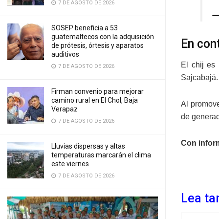
7 DE AGOSTO DE 2026
—
SOSEP beneficia a 53
guatemaltecos con la adquisición
En con
de prótesis, órtesis y aparatos
auditivos
El chij es
7 DE AGOSTO DE 2026
Sajcabajá.
Firman convenio para mejorar
camino rural en El Chol, Baja
Al promove
Verapaz
de generac
7 DE AGOSTO DE 2026
Con infor
Lluvias dispersas y altas
temperaturas marcarán el clima
este viernes
7 DE AGOSTO DE 2026
Lea ta