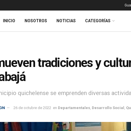
Gua
INICIO
NOSOTROS
NOTICIAS
CATEGORÍAS
ueven tradiciones y cultu
abajá
nicipio quichelense se emprenden diversas actividad
GN
26 de octubre de 2022
en
Departamentales
,
Desarrollo Social
,
Qu