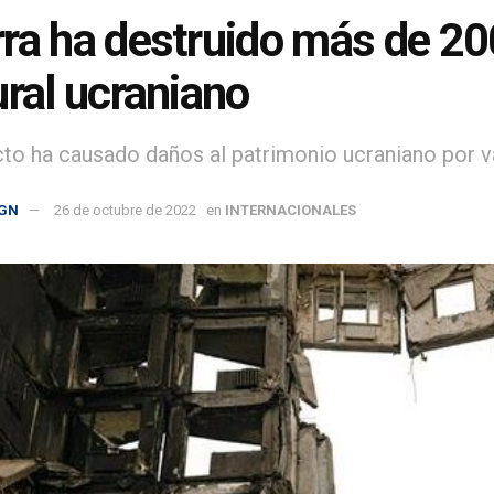
ra ha destruido más de 20
ural ucraniano
icto ha causado daños al patrimonio ucraniano por v
GN
26 de octubre de 2022
en
INTERNACIONALES