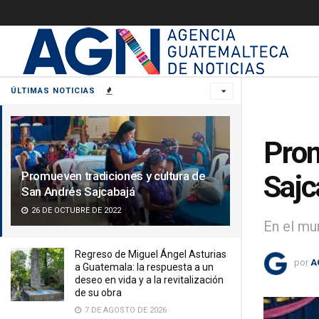
ÚLTIMAS NOTICIAS
Prom
Promueven tradiciones y cultura de
Sajc
San Andrés Sajcabajá
26 DE OCTUBRE DE 2022
En el mu
Regreso de Miguel Ángel Asturias
por
A
a Guatemala: la respuesta a un
deseo en vida y a la revitalización
de su obra
7 DE AGOSTO DE 2026