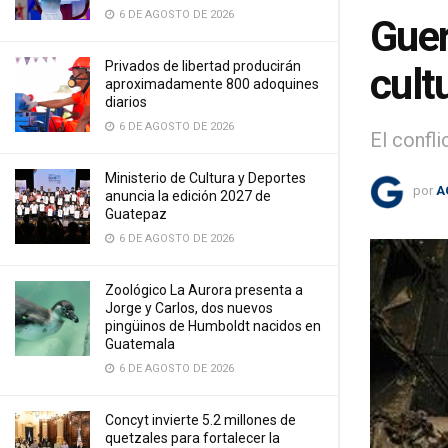
6 DE AGOSTO DE 2026
Guer
Privados de libertad producirán
cult
aproximadamente 800 adoquines
diarios
6 DE AGOSTO DE 2026
El confl
Ministerio de Cultura y Deportes
por
A
anuncia la edición 2027 de
Guatepaz
6 DE AGOSTO DE 2026
Zoológico La Aurora presenta a
Jorge y Carlos, dos nuevos
pingüinos de Humboldt nacidos en
Guatemala
6 DE AGOSTO DE 2026
Concyt invierte 5.2 millones de
quetzales para fortalecer la