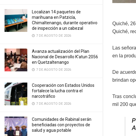
Localizan 14 paquetes de
marihuana en Patzicía,
Chimaltenango, durante operativo
Quiché, 26
de inspección a un cabezal
Quiché, rec
7 DE AGOSTO DE 2026
Las señora
Avanza actualización del Plan
en la produ
Nacional de Desarrollo K’atun 2056
en Quetzaltenango
7 DE AGOSTO DE 2026
De acuerdo
brindan op
Cooperación con Estados Unidos
fortalece la lucha contra el
narcotráfico
Tras conclu
7 DE AGOSTO DE 2026
mil 200 qu
Comunidades de Rabinal serán
P
beneficiadas con proyectos de
A
salud y agua potable