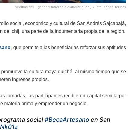
vecinas del lugar aprendieron a elaborar el chij. /Foto: Kenet Hérincx
rollo social, económico y cultural de San Andrés Sajcabajá,
del chij, una parte de la indumentaria propia de la región.
esano
, que permite a las beneficiarias reforzar sus aptitudes
y promueve la cultura maya quiché, al mismo tiempo que se
neren ingresos propios.
as jornadas, las participantes recibieron capital semilla por
 de materia prima y emprender un negocio.
 programa social
#BecaArtesano
en San
ZNk01z