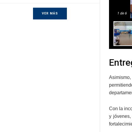
1
de 6
VER MÁS
Entre
Asimismo,
permitiendo
departame
Con la inc
y jóvenes,
fortalecimi