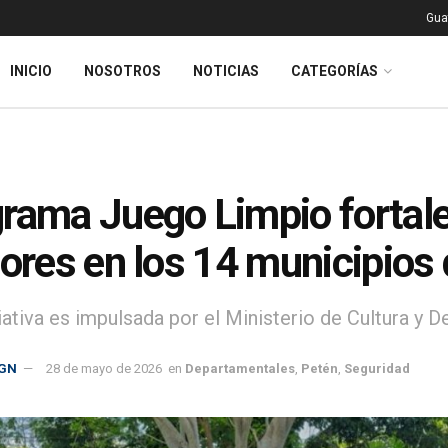
Gua
INICIO
NOSOTROS
NOTICIAS
CATEGORÍAS
rama Juego Limpio fortal
lores en los 14 municipios
ciativa es impulsada por el Ministerio de Cultura y 
GN
28 de mayo de 2026
en
Departamentales
,
Petén
,
Seguridad