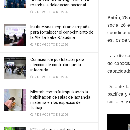
marcha la delegación nacional
7 DE AGOSTO DE 2026
Petén, 28
socializó 
Instituciones impulsan campaña
para fortalecer el conocimiento de
coordinac
la Alerta Isabel-Claudina
estilos de
7 DE AGOSTO DE 2026
La activid
Comisión de postulación para
de capacit
elección de contralor queda
integrada
capacidade
7 DE AGOSTO DE 2026
Durante la
Mintrab continúa impulsando la
pacífica y
habilitación de salas de lactancia
sociales y
materna en los espacios de
trabajo
7 DE AGOSTO DE 2026
IGT continúa ejecutando