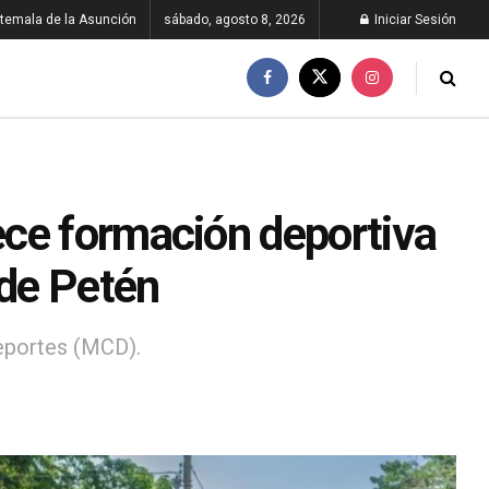
temala de la Asunción
sábado, agosto 8, 2026
Iniciar Sesión
ece formación deportiva
 de Petén
Deportes (MCD).