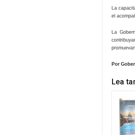
La capacit
el acompañ
La Goberna
contribuya
promuevan 
Por Gober
Lea ta