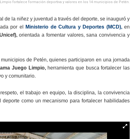
impio fortalece formación deportiva y valores en los 14 municipios de Petén.
l de la niñez y juventud a través del deporte, se inauguró y
sada por el
Ministerio de Cultura y Deportes (MCD),
en
Unicef),
orientada a fomentar valores, sana convivencia y
4 municipios de Petén, quienes participaron en una jornada
rama Juego Limpio,
herramienta que busca fortalecer las
o y comunitario.
espeto, el trabajo en equipo, la disciplina, la convivencia
o el deporte como un mecanismo para fortalecer habilidades