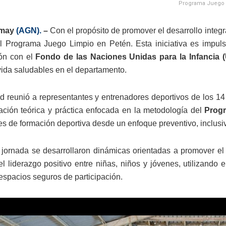
Programa Juego L
 may
(AGN).
–
Con el propósito de promover el desarrollo integra
el Programa Juego Limpio en Petén. Esta iniciativa es impul
ión con el
Fondo de las Naciones Unidas para la Infancia (
 vida saludables en el departamento.
ad reunió a representantes y entrenadores deportivos de los 1
ación teórica y práctica enfocada en la metodología del
Prog
s de formación deportiva desde un enfoque preventivo, inclusiv
 jornada se desarrollaron dinámicas orientadas a promover el r
 el liderazgo positivo entre niñas, niños y jóvenes, utilizand
 espacios seguros de participación.