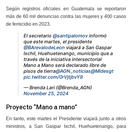
Según registros oficiales en Guatemala se reportaron
más de 60 mil denuncias contra las mujeres y 400 casos
de femicidio en 2023.
El secretario
@santipalomov
informó
que este martes, el presidente
@BArevalodeLeon
viajará a San Gaspar
Ixchil, Huehuetenango, municipio que a
través de la iniciativa intersectorial
Mano a Mano será declarado libre de
pisos de tierra
@AGN_noticias
@Midesgt
pic.twitter.com/0rVjtjbvY9
— Brenda Lari (@Brenda_AGN)
November 25, 2024
Proyecto “Mano a mano”
En tanto, este martes el Presidente viajará junto a otros
ministros, a San Gaspar Ixchil, Huehuetenango, para