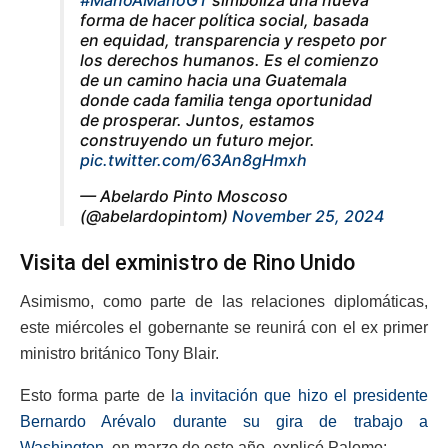
#ManoAManoGT
simboliza una nueva
forma de hacer política social, basada
en equidad, transparencia y respeto por
los derechos humanos. Es el comienzo
de un camino hacia una Guatemala
donde cada familia tenga oportunidad
de prosperar. Juntos, estamos
construyendo un futuro mejor.
pic.twitter.com/63An8gHmxh
— Abelardo Pinto Moscoso
(@abelardopintom)
November 25, 2024
Visita del exministro de Rino Unido
Asimismo, como parte de las relaciones diplomáticas,
este miércoles el gobernante se reunirá con el ex primer
ministro británico Tony Blair.
Esto forma parte de l
a invitación que hizo el presidente
Bernardo Arévalo durante su gira de trabajo a
Washington,
en marzo de este año, explicó Palomo: