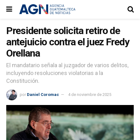
Presidente solicita retiro de
antejuicio contra el juez Fredy
Orellana
El mandatario señala al juzgador de varios delitos,
incluyendo resoluciones violatorias a la
Constitución.
por
Daniel Coromac
4 de noviembre de 2025