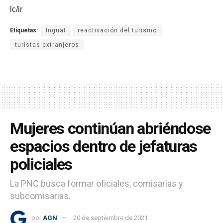
lc/ir
Etiquetas:
Inguat
reactivación del turismo
turistas extranjeros
Mujeres continúan abriéndose
espacios dentro de jefaturas
policiales
La PNC busca formar oficiales, comisarias y
subcomisarias.
por
AGN
20 de septiembre de 2021