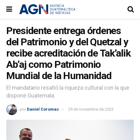
Presidente entrega órdenes
del Patrimonio y del Quetzal y
recibe acreditación de Tak’alik
Ab’aj como Patrimonio
Mundial de la Humanidad
El mandatario resaltó la riqueza cultural con la que
dispone Guatemala.
por
Daniel Coromac
29 de noviembre de 2023