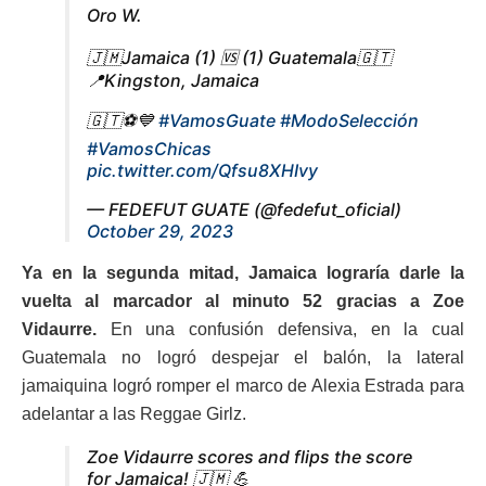
Oro W.
🇯🇲Jamaica (1) 🆚 (1) Guatemala🇬🇹
📍Kingston, Jamaica
🇬🇹⚽️💙
#VamosGuate
#ModoSelección
#VamosChicas
pic.twitter.com/Qfsu8XHIvy
— FEDEFUT GUATE (@fedefut_oficial)
October 29, 2023
Ya en la segunda mitad, Jamaica lograría darle la
vuelta al marcador al minuto 52 gracias a Zoe
Vidaurre.
En una confusión defensiva, en la cual
Guatemala no logró despejar el balón, la lateral
jamaiquina logró romper el marco de Alexia Estrada para
adelantar a las Reggae Girlz.
Zoe Vidaurre scores and flips the score
for Jamaica! 🇯🇲 💪