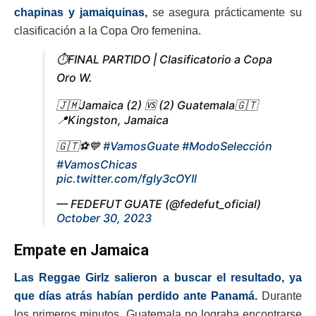
chapinas y jamaiquinas,
se asegura prácticamente su
clasificación a la Copa Oro femenina.
⏱️FINAL PARTIDO | Clasificatorio a Copa
Oro W.
🇯🇲Jamaica (2) 🆚 (2) Guatemala🇬🇹
📍Kingston, Jamaica
🇬🇹⚽️💙
#VamosGuate
#ModoSelección
#VamosChicas
pic.twitter.com/fgIy3cOYIl
— FEDEFUT GUATE (@fedefut_oficial)
October 30, 2023
Empate en Jamaica
Las Reggae Girlz salieron a buscar el resultado, ya
que días atrás habían perdido ante Panamá.
Durante
los primeros minutos, Guatemala no lograba encontrarse