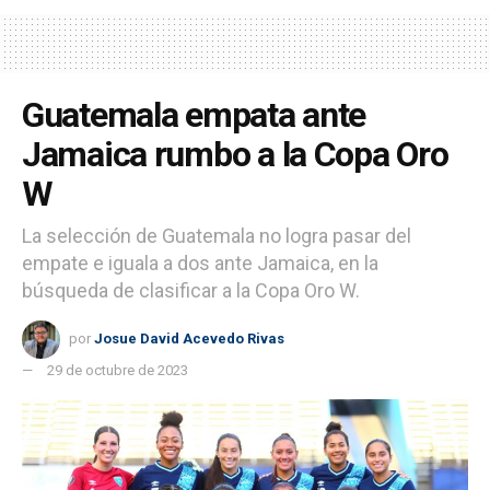
Guatemala empata ante
Jamaica rumbo a la Copa Oro
W
La selección de Guatemala no logra pasar del
empate e iguala a dos ante Jamaica, en la
búsqueda de clasificar a la Copa Oro W.
por
Josue David Acevedo Rivas
29 de octubre de 2023