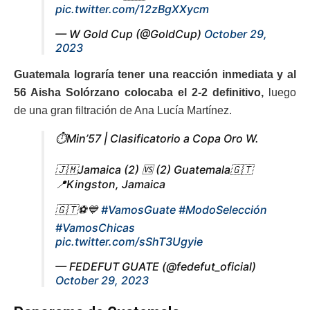
pic.twitter.com/12zBgXXycm
— W Gold Cup (@GoldCup)
October 29,
2023
Guatemala lograría tener una reacción inmediata y al
56 Aisha Solórzano colocaba el 2-2 definitivo,
luego
de una gran filtración de Ana Lucía Martínez.
⏱️Min’57 | Clasificatorio a Copa Oro W.
🇯🇲Jamaica (2) 🆚 (2) Guatemala🇬🇹
📍Kingston, Jamaica
🇬🇹⚽️💙
#VamosGuate
#ModoSelección
#VamosChicas
pic.twitter.com/sShT3Ugyie
— FEDEFUT GUATE (@fedefut_oficial)
October 29, 2023