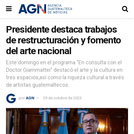
Presidente destaca trabajos
de restructuración y fomento
del arte nacional
Este domingo en el programa "En consulta con el
Doctor Giammattei" destacó el arte y la cultura en
tres espacios,así como la riqueza cultural a través
de artistas guatemaltecos.
por
AGN
29 de octubre de 2023