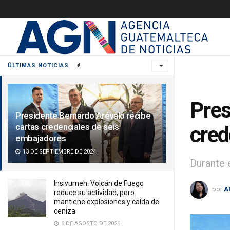
ÚLTIMAS NOTICIAS
Pres
Presidente Bernardo Arévalo recibe
cartas credenciales de seis
cred
embajadores
13 DE SEPTIEMBRE DE 2024
Durante 
Insivumeh: Volcán de Fuego
por
A
reduce su actividad, pero
mantiene explosiones y caída de
ceniza
6 DE AGOSTO DE 2026