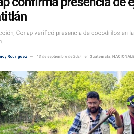
p confirma presencia de ej
itlán
cción, Conap verificó presencia de cocodrilos en l
n.
incy Rodríguez
13 de septiembre de 2024
en
Guatemala
,
NACIONAL