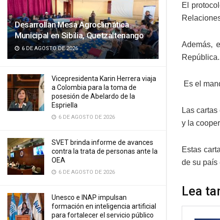
El protoco
Relaciones
Desarrollan Mesa Agroclimática
Municipal en Sibilia, Quetzaltenango
Además, en
6 DE AGOSTO DE 2026
República.
Vicepresidenta Karin Herrera viaja
Es el mand
a Colombia para la toma de
posesión de Abelardo de la
Espriella
Las cartas
6 DE AGOSTO DE 2026
y la cooper
SVET brinda informe de avances
Estas cart
contra la trata de personas ante la
OEA
de su país 
6 DE AGOSTO DE 2026
Lea ta
Unesco e INAP impulsan
formación en inteligencia artificial
para fortalecer el servicio público