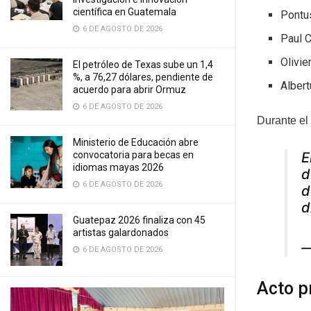
científica en Guatemala
Pontu
6 DE AGOSTO DE 2026
Paul 
Olivie
El petróleo de Texas sube un 1,4
%, a 76,27 dólares, pendiente de
Albert
acuerdo para abrir Ormuz
6 DE AGOSTO DE 2026
Durante el
Ministerio de Educación abre
convocatoria para becas en
E
idiomas mayas 2026
d
6 DE AGOSTO DE 2026
d
d
Guatepaz 2026 finaliza con 45
artistas galardonados
—
6 DE AGOSTO DE 2026
Acto p