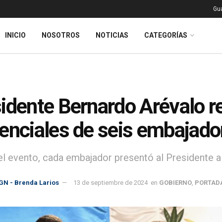
Gu
INICIO
NOSOTROS
NOTICIAS
CATEGORÍAS
idente Bernardo Arévalo r
enciales de seis embajado
el evento, cada embajador presentó al Presidente a
GN - Brenda Larios
13 de septiembre de 2024
en
GOBIERNO
,
PORTAD