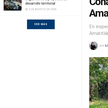
Cona
desarrollo territorial
Amat
6 DE AGOSTO DE 2026
VER MÁS
En inspe
Amatitlá
por
L