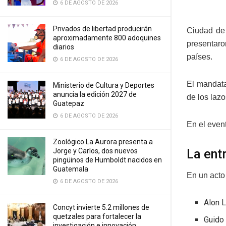
6 DE AGOSTO DE 2026
Privados de libertad producirán
Ciudad de
aproximadamente 800 adoquines
presentaro
diarios
países.
6 DE AGOSTO DE 2026
El mandata
Ministerio de Cultura y Deportes
anuncia la edición 2027 de
de los laz
Guatepaz
6 DE AGOSTO DE 2026
En el even
Zoológico La Aurora presenta a
La ent
Jorge y Carlos, dos nuevos
pingüinos de Humboldt nacidos en
Guatemala
En un acto
6 DE AGOSTO DE 2026
Alon L
Concyt invierte 5.2 millones de
quetzales para fortalecer la
Guido 
investigación e innovación