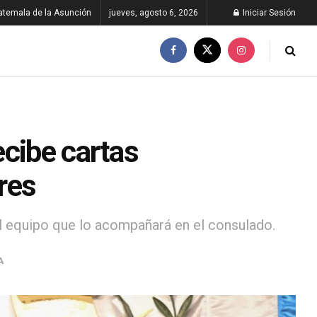
atemala de la Asunción
jueves, agosto 6, 2026
Iniciar Sesión
ecibe cartas
res
l equipo que lo acompañará en el consulado.
A