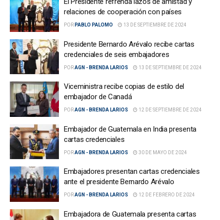
El Presidente refrenda lazos de amistad y
relaciones de cooperación con países
POR
PABLO PALOMO
13 DE SEPTIEMBRE DE 2024
Presidente Bernardo Arévalo recibe cartas
credenciales de seis embajadores
POR
AGN - BRENDA LARIOS
13 DE SEPTIEMBRE DE 2024
Viceministra recibe copias de estilo del
embajador de Canadá
POR
AGN - BRENDA LARIOS
12 DE SEPTIEMBRE DE 2024
Embajador de Guatemala en India presenta
cartas credenciales
POR
AGN - BRENDA LARIOS
30 DE MAYO DE 2024
Embajadores presentan cartas credenciales
ante el presidente Bernardo Arévalo
POR
AGN - BRENDA LARIOS
12 DE FEBRERO DE 2024
Embajadora de Guatemala presenta cartas