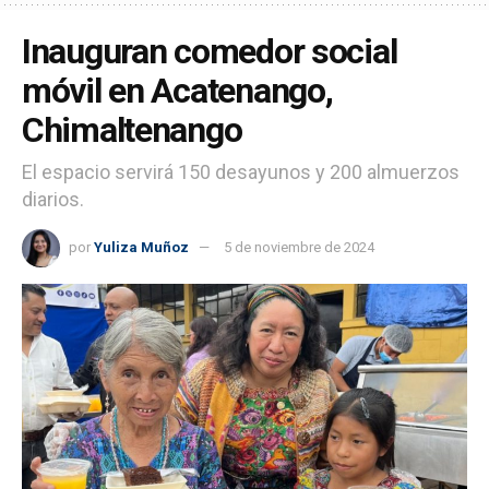
Inauguran comedor social
móvil en Acatenango,
Chimaltenango
El espacio servirá 150 desayunos y 200 almuerzos
diarios.
por
Yuliza Muñoz
5 de noviembre de 2024