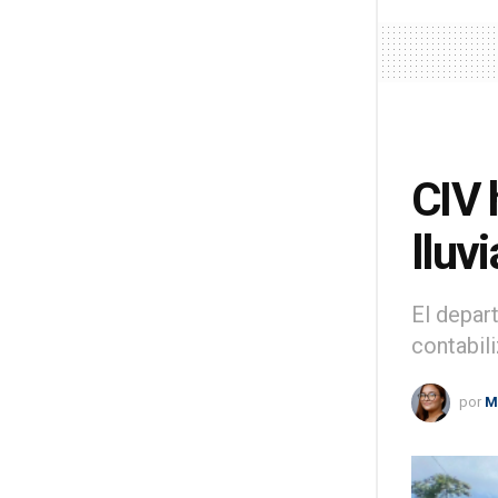
CIV 
lluv
El depar
contabil
por
M