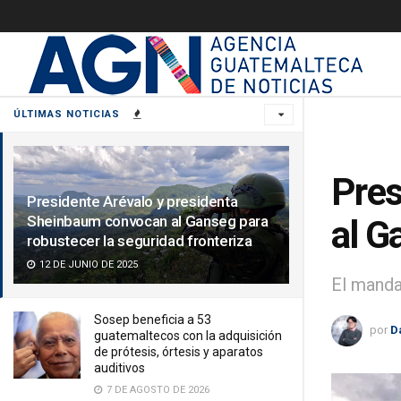
ÚLTIMAS NOTICIAS
Pres
Presidente Arévalo y presidenta
Sheinbaum convocan al Ganseg para
al G
robustecer la seguridad fronteriza
12 DE JUNIO DE 2025
El manda
Sosep beneficia a 53
por
D
guatemaltecos con la adquisición
de prótesis, órtesis y aparatos
auditivos
7 DE AGOSTO DE 2026