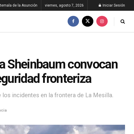
temala de la Asunción
viernes, agosto 7, 2026
Iniciar Sesión
nta Sheinbaum convocan
eguridad fronteriza
os incidentes en la frontera de La Mesilla.
ncia