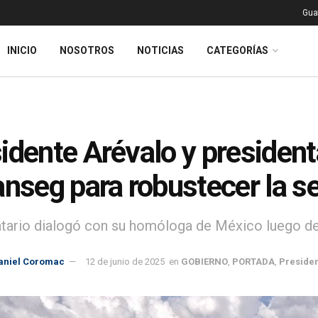
Gua
INICIO
NOSOTROS
NOTICIAS
CATEGORÍAS
idente Arévalo y preside
anseg para robustecer la s
tario dialogó con su homóloga de México luego de l
aniel Coromac
12 de junio de 2025
en
GOBIERNO
,
PORTADA
,
Preside