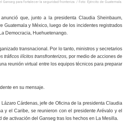
 Ganseg para fortalecer la seguridad fronteriza. / Foto: Ejército de Guatemala.
o anunció que, junto a la presidenta Claudia Sheinbaum,
e Guatemala y México, luego de los incidentes registrados
 en La Democracia, Huehuetenango.
anizado transnacional. Por lo tanto, ministros y secretarios
ráficos ilícitos transfronterizos,
por medio de acciones de
una reunión virtual entre los equipos técnicos para preparar
idente en su mensaje.
e Lázaro Cárdenas, jefe de Oficina de la presidenta Claudia
 y el Caribe, se reunieron con el presidente Arévalo y el
d de activación del Ganseg tras los hechos en La Mesilla.