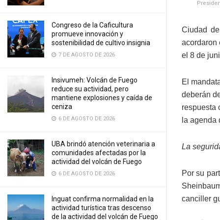
Presiden
Congreso de la Caficultura
Ciudad de
promueve innovación y
acordaron 
sostenibilidad de cultivo insignia
el 8 de ju
7 DE AGOSTO DE 2026
Insivumeh: Volcán de Fuego
El mandata
reduce su actividad, pero
deberán de
mantiene explosiones y caída de
ceniza
respuesta c
6 DE AGOSTO DE 2026
la agenda 
UBA brindó atención veterinaria a
La segurid
comunidades afectadas por la
actividad del volcán de Fuego
Por su par
6 DE AGOSTO DE 2026
Sheinbaum,
canciller 
Inguat confirma normalidad en la
actividad turística tras descenso
de la actividad del volcán de Fuego