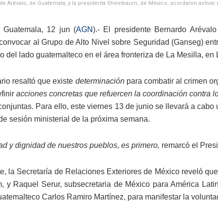
te Arévalo, de Guatemala, y la presidenta Sheinbaum, de México, acordaron activar el
 Guatemala, 12 jun (
AGN
).- El presidente Bernardo Aréval
convocar al Grupo de Alto Nivel sobre Seguridad (Ganseg) entr
nio del lado guatemalteco en el área fronteriza de La Mesilla,
rio resaltó que existe
determinación
para combatir al crimen org
finir
acciones concretas que refuercen la coordinación contra los t
onjuntas. Para ello, este viernes 13 de junio se llevará a cabo 
de sesión ministerial de la próxima semana.
ad y dignidad de nuestros pueblos, es primero,
remarcó el Pres
te, la Secretaría de Relaciones Exteriores de México reveló qu
 y Raquel Serur, subsecretaria de México para América Latina
guatemalteco Carlos Ramiro Martínez, para manifestar la volunta