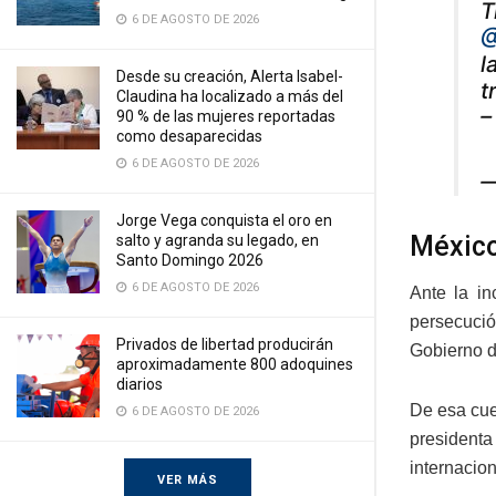
T
6 DE AGOSTO DE 2026
@
l
Desde su creación, Alerta Isabel-
t
Claudina ha localizado a más del
–
90 % de las mujeres reportadas
como desaparecidas
6 DE AGOSTO DE 2026
—
Jorge Vega conquista el oro en
México
salto y agranda su legado, en
Santo Domingo 2026
6 DE AGOSTO DE 2026
Ante la in
persecució
Privados de libertad producirán
Gobierno d
aproximadamente 800 adoquines
diarios
De esa cue
6 DE AGOSTO DE 2026
presidenta
internacion
VER MÁS