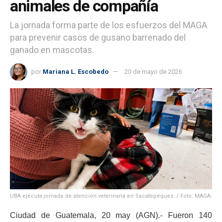
animales de compañía
La jornada forma parte de los esfuerzos del MAGA
para prevenir casos de gusano barrenado del
ganado en mascotas.
por
Mariana L. Escobedo
20 de mayo de 2026
UBA ejecuta jornada de atención veterinaria en Sacatepéquez. / Foto: MAGA.
Ciudad de Guatemala, 20 may (AGN).- Fueron 140