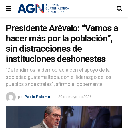
Presidente Arévalo: “Vamos a
hacer más por la población”,
sin distracciones de
instituciones deshonestas
"Defendimos la democracia con el apoyo de la
sociedad guatemalteca, con el liderazgo de los
pueblos ancestrales", afirmó el gobernante.
por
Pablo Palomo
20 de mayo de 2026