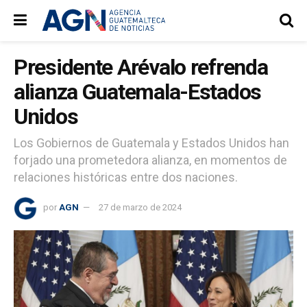
Presidente Arévalo refrenda
alianza Guatemala-Estados
Unidos
Los Gobiernos de Guatemala y Estados Unidos han
forjado una prometedora alianza, en momentos de
relaciones históricas entre dos naciones.
por
AGN
27 de marzo de 2024