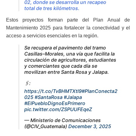
02, donde se desarrolla un recapeo
total de tres kilómetros.
Estos proyectos forman parte del Plan Anual de
Mantenimiento 2025 para fortalecer la conectividad y el
acceso a servicios esenciales en la región.
Se recupera el pavimento del tramo
Casillas–Morales, una vía que facilita la
circulación de agricultores, estudiantes
y comerciantes que cada día se
movilizan entre Santa Rosa y Jalapa.
🖇️:
https://t.co/TvBHMTXtl9
#PlanConecta2
025
#SantaRosa
#Jalapa
#ElPuebloDignoEsPrimero
pic.twitter.com/ZSPUUFEqeZ
— Ministerio de Comunicaciones
(@CIV_Guatemala)
December 3, 2025