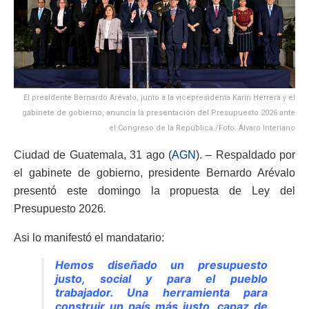
El presidente Bernardo Arévalo, junto a la vicepresidenta Karin Herrera y el
gabinete de gobierno, anuncia la presentación del Presupuesto 2026 ante
el Congreso de la República./Foto: Álvaro Interiano
Ciudad de Guatemala, 31 ago (
AGN
). – Respaldado por
el gabinete de gobierno, presidente Bernardo Arévalo
presentó este domingo la propuesta de Ley del
Presupuesto 2026
.
Asi lo manifestó el mandatario:
Hemos diseñado un presupuesto
justo, social y para el pueblo
trabajador. Una herramienta para
construir un país más justo, capaz de