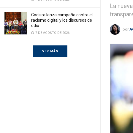
La nueva
transpar
Codisra lanza campaña contra el
racismo digital y los discursos de
odio
por
A
7 DE AGOSTO DE 2026
VER MÁS