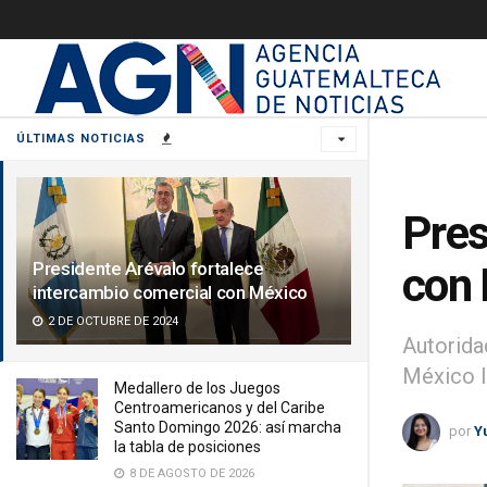
ÚLTIMAS NOTICIAS
Pres
Presidente Arévalo fortalece
con
intercambio comercial con México
2 DE OCTUBRE DE 2024
Autorida
México l
Medallero de los Juegos
Centroamericanos y del Caribe
Santo Domingo 2026: así marcha
por
Y
la tabla de posiciones
8 DE AGOSTO DE 2026