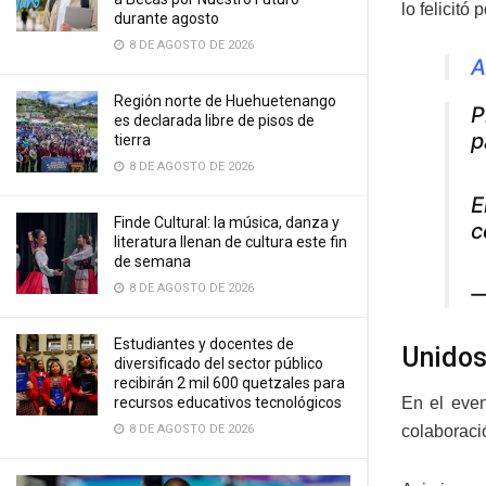
lo felicitó
durante agosto
8 DE AGOSTO DE 2026
A
Región norte de Huehuetenango
P
es declarada libre de pisos de
p
tierra
8 DE AGOSTO DE 2026
E
Finde Cultural: la música, danza y
c
literatura llenan de cultura este fin
de semana
8 DE AGOSTO DE 2026
—
Estudiantes y docentes de
Unidos
diversificado del sector público
recibirán 2 mil 600 quetzales para
recursos educativos tecnológicos
En el even
8 DE AGOSTO DE 2026
colaboració