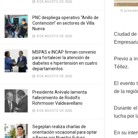
8 DE AGOSTO DE 2026
El preside
PNC despliega operativo “Anillo de
Contención” en sectores de Villa
Nueva
Ciudad de 
8 DE AGOSTO DE 2026
Empresaria
MSPAS e INCAP firman convenio
para fortalecer la atención de
Previo a in
diabetes e hipertensión en cuatro
Téllez.
departamentos
8 DE AGOSTO DE 2026
El evento 
de la regi
Presidente Arévalo lamenta
fallecimiento de Rodolfo
Rohrmoser Valdeavellano
Durante el
8 DE AGOSTO DE 2026
lucha por 
Segeplan realiza charlas de
orientación vocacional para optar
En su inter
a Becas por Nuestro Futuro