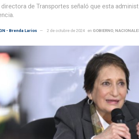
 directora de Transportes señaló que esta administ
encia.
GN - Brenda Larios
2 de octubre de 2024
en
GOBIERNO
,
NACIONALE