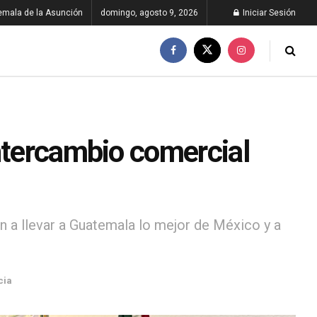
emala de la Asunción
domingo, agosto 9, 2026
Iniciar Sesión
intercambio comercial
a llevar a Guatemala lo mejor de México y a
cia