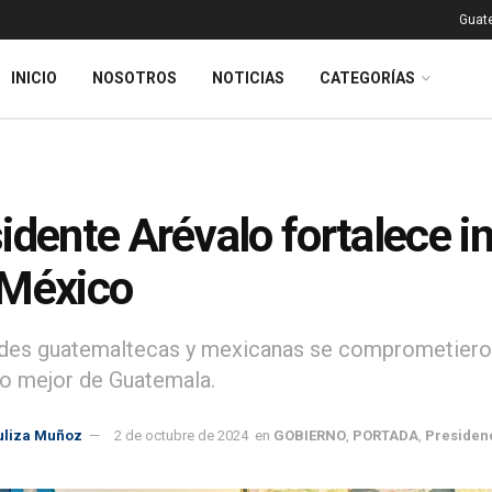
Guat
INICIO
NOSOTROS
NOTICIAS
CATEGORÍAS
idente Arévalo fortalece 
 México
des guatemaltecas y mexicanas se comprometieron 
o mejor de Guatemala.
uliza Muñoz
2 de octubre de 2024
en
GOBIERNO
,
PORTADA
,
Presiden