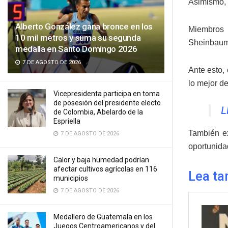
Asimismo, 
Alberto González gana bronce en los
Miembros 
10 mil metros y suma su segunda
Sheinbaum,
medalla en Santo Domingo 2026
7 DE AGOSTO DE 2026
Ante esto,
lo mejor d
Vicepresidenta participa en toma
de posesión del presidente electo
L
de Colombia, Abelardo de la
Espriella
También ex
7 DE AGOSTO DE 2026
oportunida
Calor y baja humedad podrían
afectar cultivos agrícolas en 116
Lea ta
municipios
7 DE AGOSTO DE 2026
Medallero de Guatemala en los
Juegos Centroamericanos y del