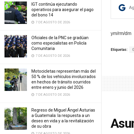
IGT continúa ejecutando
operativos para asegurar el pago
del bono 14
7 DE AGOSTO DE 2026
ym/rm/dm
Oficiales de la PNC se gradúan
como especialistas en Policía
Comunitaria
Etiquetas:
7 DE AGOSTO DE 2026
Motocicletas representan más del
50 % de los vehículos involucrados
en hechos de tránsito ocurridos
entre enero y junio del 2026
7 DE AGOSTO DE 2026
Regreso de Miguel Ángel Asturias
a Guatemala: la respuesta a un
Asum
deseo en vida y a la revitalización
de su obra
7 DE AGOSTO DE 2026