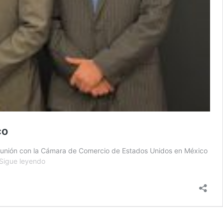
co
 reunión con la Cámara de Comercio de Estados Unidos en México
Presidente
Sigue leyendo
Arévalo
se
reúne
con
Cámara