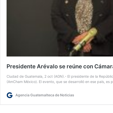
Presidente Arévalo se reúne con Cámar
Ciudad de Guatemala, 2 oct (AGN).- El presidente de la Repúbli
(AmCham México). El evento, que se desarrolló en ese país, es 
Agencia Guatemalteca de Noticias