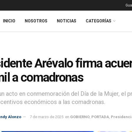
Gua
INICIO
NOSOTROS
NOTICIAS
CATEGORÍAS
idente Arévalo firma acuer
il a comadronas
un acto en conmemoración del Día de la Mujer, el p
ncentivos económicos a las comadronas.
indy Alonzo
7 de marzo de 2025
en
GOBIERNO
,
PORTADA
,
Presidenci