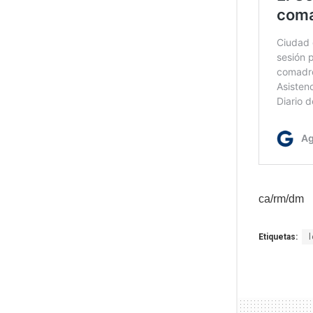
ca/rm/dm
Etiquetas: