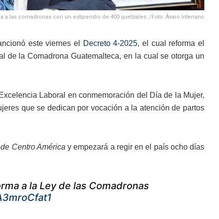
a a las comadronas con un estipendio de 400 quetzales. /Foto: Ávaro Interiano
ncionó este viernes el
Decreto 4-2025
, el cual reforma el
al de la Comadrona Guatemalteca, en la cual se otorga un
 Excelencia Laboral en conmemoración del Día de la Mujer,
mujeres que se dedican por vocación a la atención de partos
 de Centro América
y empezará a regir en el país ocho días
orma a la Ley de las Comadronas
/A3mroCfat1