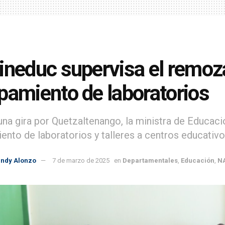
ineduc supervisa el remoza
pamiento de laboratorios
una gira por Quetzaltenango, la ministra de Educac
ento de laboratorios y talleres a centros educativo
indy Alonzo
7 de marzo de 2025
en
Departamentales
,
Educación
,
N