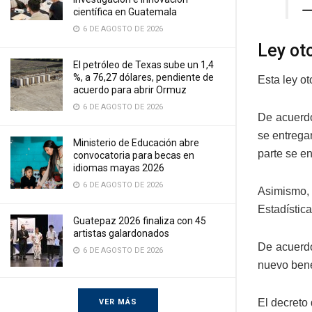
—
científica en Guatemala
6 DE AGOSTO DE 2026
Ley ot
El petróleo de Texas sube un 1,4
%, a 76,27 dólares, pendiente de
Esta ley o
acuerdo para abrir Ormuz
6 DE AGOSTO DE 2026
De acuerdo
se entrega
Ministerio de Educación abre
parte se e
convocatoria para becas en
idiomas mayas 2026
6 DE AGOSTO DE 2026
Asimismo, 
Estadística
Guatepaz 2026 finaliza con 45
artistas galardonados
De acuerdo
6 DE AGOSTO DE 2026
nuevo bene
El decreto
VER MÁS