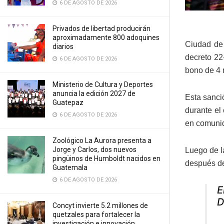
6 DE AGOSTO DE 2026
Privados de libertad producirán
aproximadamente 800 adoquines
Ciudad de
diarios
decreto 22
6 DE AGOSTO DE 2026
bono de 4 m
Ministerio de Cultura y Deportes
anuncia la edición 2027 de
Esta sanci
Guatepaz
durante el
6 DE AGOSTO DE 2026
en comunid
Zoológico La Aurora presenta a
Jorge y Carlos, dos nuevos
Luego de la
pingüinos de Humboldt nacidos en
después de
Guatemala
6 DE AGOSTO DE 2026
E
D
Concyt invierte 5.2 millones de
quetzales para fortalecer la
investigación e innovación