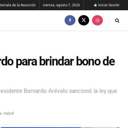
temala de la Asunción
viernes, agosto 7, 2026
Iniciar Sesión
do para brindar bono de
residente Bernardo Arévalo sancionó la ley que
a
,
Salud