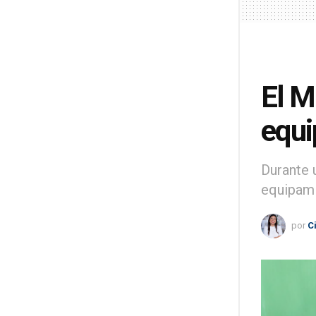
El M
equi
Durante 
equipami
por
C