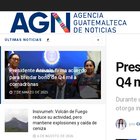
ÚLTIMAS NOTICIAS
Pres
Presidente Arévalo firma acuerdo
para brindar bono de Q4 mil a
Q4 m
comadronas
7 DE MARZO DE 2025
Durante 
otorga i
Insivumeh: Volcán de Fuego
reduce su actividad, pero
mantiene explosiones y caída de
por
C
ceniza
6 DE AGOSTO DE 2026