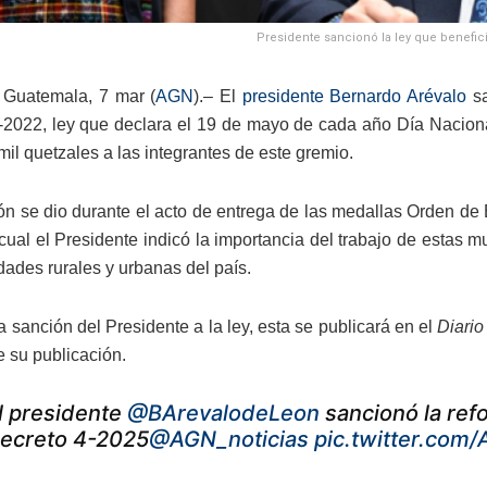
Presidente sancionó la ley que benefici
 Guatemala, 7 mar (
AGN
).– El
presidente Bernardo Arévalo
sa
-2022, ley que declara el 19 de mayo de cada año Día Nacion
il quetzales a las integrantes de este gremio.
ón se dio durante el acto de entrega de las medallas Orden de
 cual el Presidente indicó la importancia del trabajo de estas 
ades rurales y urbanas del país.
 sanción del Presidente a la ley, esta se publicará en el
Diario
 su publicación.
l presidente
@BArevalodeLeon
sancionó la ref
ecreto 4-2025
@AGN_noticias
pic.twitter.com