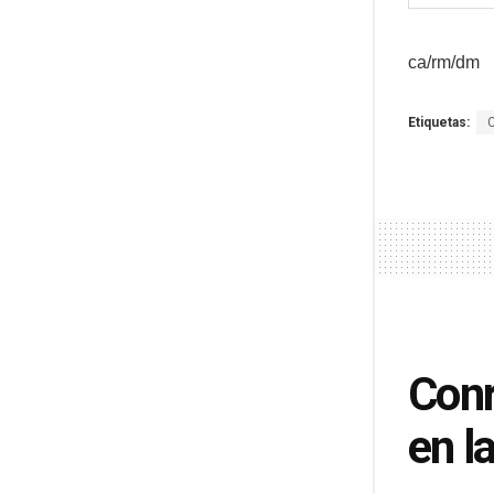
ca/rm/dm
Etiquetas:
Conr
en l