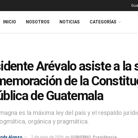
Gua
INICIO
NOSOTROS
NOTICIAS
CATEGORÍAS
idente Arévalo asiste a la
emoración de la Constituci
blica de Guatemala
magna es la máxima ley del país y el respaldo jurídi
dogmática, orgánica y pragmática.
indy Alonzo
2 de junio de 2026
en
GOBIERNO
,
Presidencia