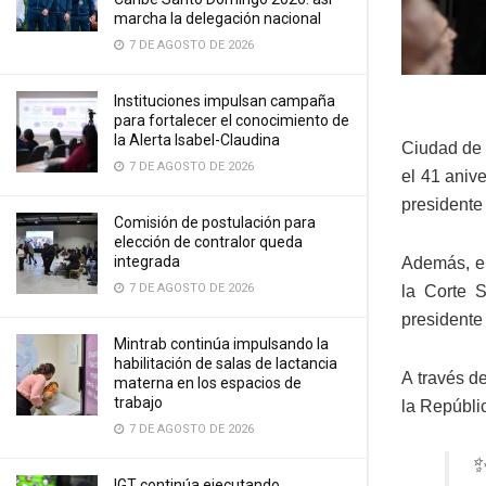
marcha la delegación nacional
7 DE AGOSTO DE 2026
Instituciones impulsan campaña
para fortalecer el conocimiento de
la Alerta Isabel-Claudina
Ciudad de 
7 DE AGOSTO DE 2026
el 41 aniv
presidente
Comisión de postulación para
elección de contralor queda
integrada
Además, en
7 DE AGOSTO DE 2026
la Corte 
presidente 
Mintrab continúa impulsando la
habilitación de salas de lactancia
A través d
materna en los espacios de
trabajo
la Repúbli
7 DE AGOSTO DE 2026
✨
IGT continúa ejecutando