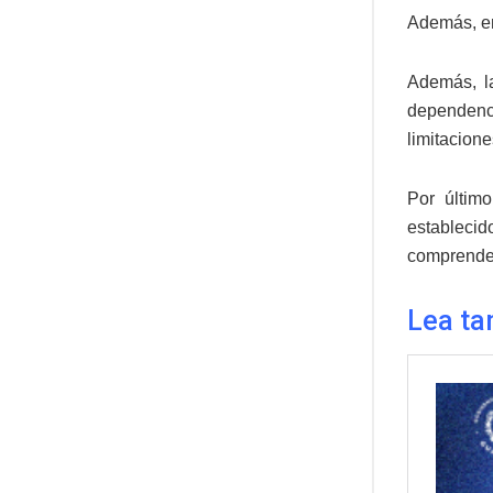
Además, en 
Además, la
dependenci
limitacione
Por últim
establecid
comprende 
Lea ta