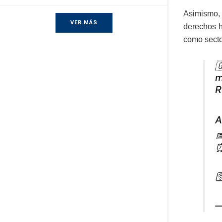
Asimismo, 
VER MÁS
derechos h
como secto

m
R
A

⏰

—