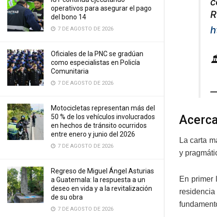
c
operativos para asegurar el pago
R
del bono 14
h
7 DE AGOSTO DE 2026
Oficiales de la PNC se gradúan

como especialistas en Policía
Comunitaria
7 DE AGOSTO DE 2026
—
Motocicletas representan más del
Acerca
50 % de los vehículos involucrados
en hechos de tránsito ocurridos
entre enero y junio del 2026
La carta ma
7 DE AGOSTO DE 2026
y pragmáti
Regreso de Miguel Ángel Asturias
En primer 
a Guatemala: la respuesta a un
deseo en vida y a la revitalización
residencia
de su obra
fundamento
7 DE AGOSTO DE 2026