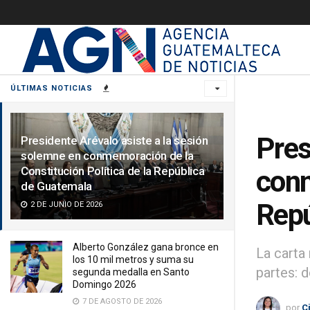
ÚLTIMAS NOTICIAS
Pres
Presidente Arévalo asiste a la sesión
solemne en conmemoración de la
Constitución Política de la República
conm
de Guatemala
Repú
2 DE JUNIO DE 2026
Alberto González gana bronce en
La carta 
los 10 mil metros y suma su
partes: 
segunda medalla en Santo
Domingo 2026
7 DE AGOSTO DE 2026
por
C