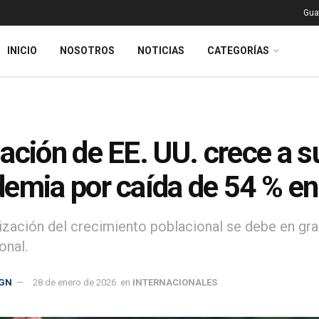
Gua
INICIO
NOSOTROS
NOTICIAS
CATEGORÍAS
ación de EE. UU. crece a s
emia por caída de 54 % en
tización del crecimiento poblacional se debe en gran
onal.
GN
28 de enero de 2026
en
INTERNACIONALES