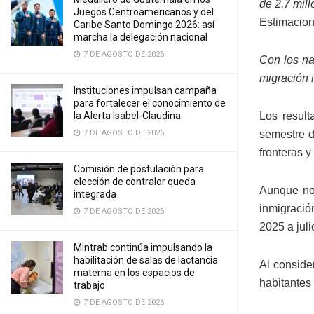
de 2.7 mill
Juegos Centroamericanos y del
Estimacion
Caribe Santo Domingo 2026: así
marcha la delegación nacional
7 DE AGOSTO DE 2026
Con los na
migración 
Instituciones impulsan campaña
para fortalecer el conocimiento de
la Alerta Isabel-Claudina
Los result
7 DE AGOSTO DE 2026
semestre d
fronteras y
Comisión de postulación para
elección de contralor queda
Aunque no 
integrada
inmigració
7 DE AGOSTO DE 2026
2025 a jul
Mintrab continúa impulsando la
habilitación de salas de lactancia
Al conside
materna en los espacios de
habitantes
trabajo
7 DE AGOSTO DE 2026