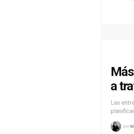
Más 
a tr
Las entr
planific
por
L