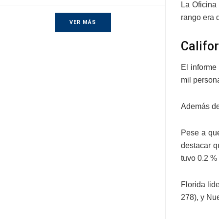
La Oficina
rango era d
VER MÁS
Califo
El informe
mil persona
Además de 
Pese a que
destacar q
tuvo 0.2 % 
Florida lid
278), y Nu