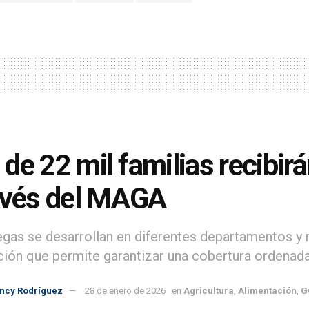
de 22 mil familias recibir
avés del MAGA
egas se desarrollan en diferentes departamentos y 
ación que permite garantizar una cobertura ordenada 
incy Rodríguez
28 de enero de 2026
en
Agricultura
,
Alimentación
,
G