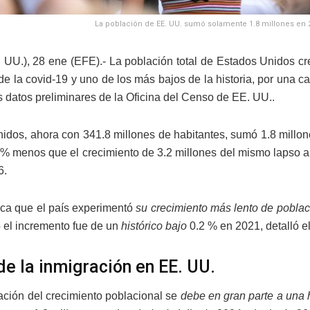
La población de EE. UU. sumó solamente 1.8 millones en 2
 UU.), 28 ene (EFE).- La población total de Estados Unidos cr
e la covid-19 y uno de los más bajos de la historia, por una ca
s datos preliminares de la Oficina del Censo de EE. UU..
idos, ahora con 341.8 millones de habitantes, sumó 1.8 millone
 % menos que el crecimiento de 3.2 millones del mismo lapso an
6.
fica que el país experimentó
su crecimiento más lento de poblac
 el incremento fue de un
histórico bajo
0.2 % en 2021, detalló el
de la inmigración en EE. UU.
zación del crecimiento poblacional se
debe en gran parte a una h