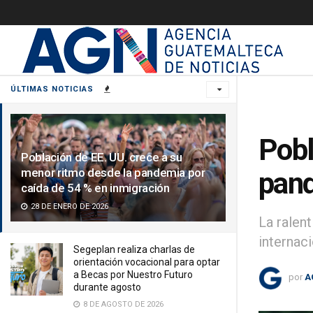
ÚLTIMAS NOTICIAS
Pobl
Población de EE. UU. crece a su
menor ritmo desde la pandemia por
pand
caída de 54 % en inmigración
28 DE ENERO DE 2026
La ralen
internaci
Segeplan realiza charlas de
orientación vocacional para optar
a Becas por Nuestro Futuro
por
A
durante agosto
8 DE AGOSTO DE 2026