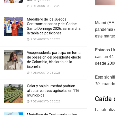
7 DE AGOSTO DE 2026
Medallero de los Juegos
Miami (EE.
Centroamericanos y del Caribe
Santo Domingo 2026: así marcha
pandemia d
la tabla de posiciones
este marte
7 DE AGOSTO DE 2026
Estados Un
Vicepresidenta participa en toma
casi un 44
de posesión del presidente electo
de Colombia, Abelardo de la
desde 200
Espriella
7 DE AGOSTO DE 2026
Esto signi
19
, cuando
Calor y baja humedad podrían
afectar cultivos agrícolas en 116
municipios
Caída 
7 DE AGOSTO DE 2026
La ralenti
Medallero de Guatemala en los