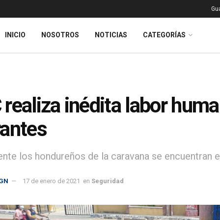
Gu
INICIO
NOSOTROS
NOTICIAS
CATEGORÍAS
realiza inédita labor huma
antes
nte los hondureños de la caravana se encuentran e
GN
17 de enero de 2021
en
Seguridad