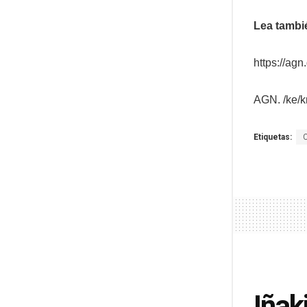
Lea tambi
https://ag
AGN. /ke/
Etiquetas:
Iñak