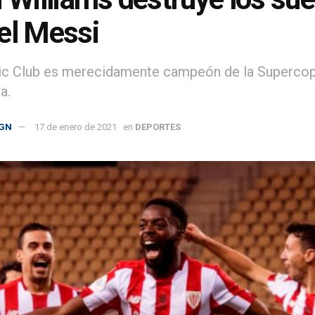
el Messi
tic Club es merecidamente campeón de la Supercopa
a.
GN
17 de enero de 2021
en
DEPORTES