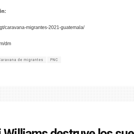
én:
n.gt/caravana-migrantes-2021-guatemala/
km/dm
Caravana de migrantes
PNC
i Williams destruye los su