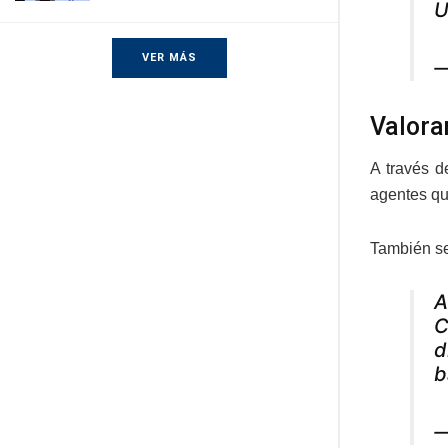
U
VER MÁS
—
Valora
A través d
agentes qu
También se
A
C
d
b
—