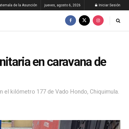
atemala de la Asunción
jueves, agosto 6, 2026
Iniciar Sesión
nitaria en caravana de
n el kilómetro 177 de Vado Hondo, Chiquimula.