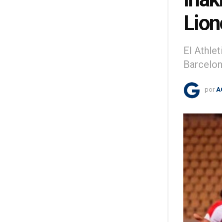
Lion
El Athle
Barcelon
por
A