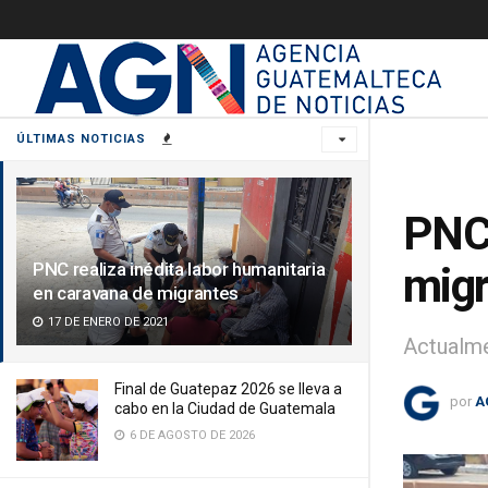
ÚLTIMAS NOTICIAS
PNC 
PNC realiza inédita labor humanitaria
migr
en caravana de migrantes
17 DE ENERO DE 2021
Actualme
Final de Guatepaz 2026 se lleva a
por
A
cabo en la Ciudad de Guatemala
6 DE AGOSTO DE 2026