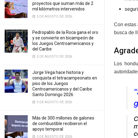
proyectos que suman más de 2
segur
mil kilómetros intervenidos
5 DE AGOSTO DE 2026
Con estas 
busca de l
Pedropablo de la Roca gana el oro
y se convierte en bicampeón de
los Juegos Centroamericanos y
Agrad
del Caribe
5 DE AGOSTO DE 2026
Los hondur
autoridade
Jorge Vega hace historia y
conquista el tetracampeonato en
piso de los Juegos
Centroamericanos y del Caribe
“
Santo Domingo 2026
g
5 DE AGOSTO DE 2026
C
Más de 300 millones de galones
de combustible recibieron el
m
apoyo temporal
c
5 DE AGOSTO DE 2026