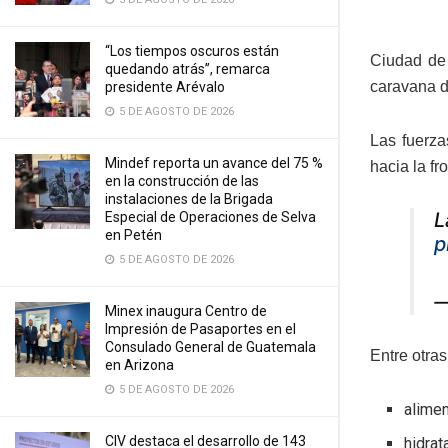
“Los tiempos oscuros están
Ciudad de
quedando atrás”, remarca
caravana d
presidente Arévalo
5 DE AGOSTO DE 2026
Las fuerza
Mindef reporta un avance del 75 %
hacia la fr
en la construcción de las
instalaciones de la Brigada
L
Especial de Operaciones de Selva
en Petén
p
5 DE AGOSTO DE 2026
—
Minex inaugura Centro de
Impresión de Pasaportes en el
Consulado General de Guatemala
Entre otra
en Arizona
5 DE AGOSTO DE 2026
alime
CIV destaca el desarrollo de 143
hidrat