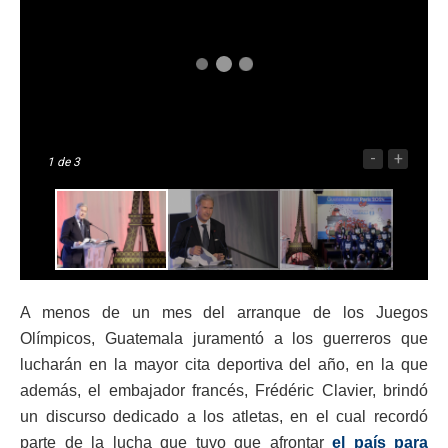
-
+
1
de 3
A menos de un mes del arranque de los Juegos
Olímpicos, Guatemala juramentó a los guerreros que
lucharán en la mayor cita deportiva del año, en la que
además, el embajador francés, Frédéric Clavier, brindó
un discurso dedicado a los atletas, en el cual recordó
parte de la lucha que tuvo que afrontar
el país para