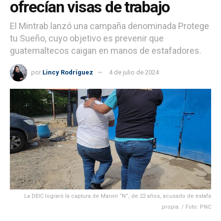
ofrecían visas de trabajo
El Mintrab lanzó una campaña denominada Protege
tu Sueño, cuyo objetivo es prevenir que
guatemaltecos caigan en manos de estafadores.
por
Lincy Rodríguez
4 de julio de 2024
La DEIC lograró la captura de Marvin “N”, de 22 años, acusado de estafa
propia. / Foto: PNC