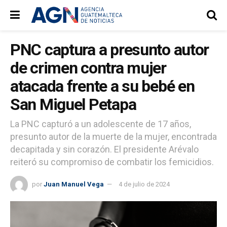
PNC captura a presunto autor
de crimen contra mujer
atacada frente a su bebé en
San Miguel Petapa
La PNC capturó a un adolescente de 17 años,
presunto autor de la muerte de la mujer, encontrada
decapitada y sin corazón. El presidente Arévalo
reiteró su compromiso de combatir los femicidios.
por
Juan Manuel Vega
4 de julio de 2024