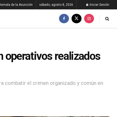
temala de la Asunción
sábado, agosto 8, 2026
Iniciar Sesión
 operativos realizados
 para combatir el crimen organizado y común en