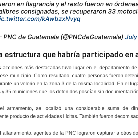
ueron en flagrancia y el resto fueron en órdene
alibres consignadas, se recuperaron 33 motocic
ic.twitter.com/kAwbzxNvyq
 PNC de Guatemala (@PNCdeGuatemala)
July
a estructura que habría participado en
s acciones más destacadas tuvo lugar en el departamento de
ese municipio. Como resultado, cuatro personas fueron deten
urante un velorio en la zona 3 de la misma localidad. En el luga
 y 35 municiones que los detenidos poseían sin documentación
l armamento, se localizó una considerable suma de di
nte producto de actividades ilícitas. También fueron decomisad
al allanamiento, agentes de la PNC lograron capturar a otros d