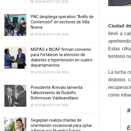
8 DE AGOSTO DE 2026
PNC despliega operativo “Anillo de
Contención” en sectores de Villa
Ciudad de
Nueva
llevó a ca
8 DE AGOSTO DE 2026
aprehendid
Estas cifr
MSPAS e INCAP firman convenio
para fortalecer la atención de
territorio n
diabetes e hipertensión en cuatro
departamentos
La lucha c
8 DE AGOSTO DE 2026
distintos
recuperaci
Presidente Arévalo lamenta
fallecimiento de Rodolfo
como robad
Rohrmoser Valdeavellano
8 DE AGOSTO DE 2026
#
Segeplan realiza charlas de
orientación vocacional para optar
E
a Becas por Nuestro Futuro