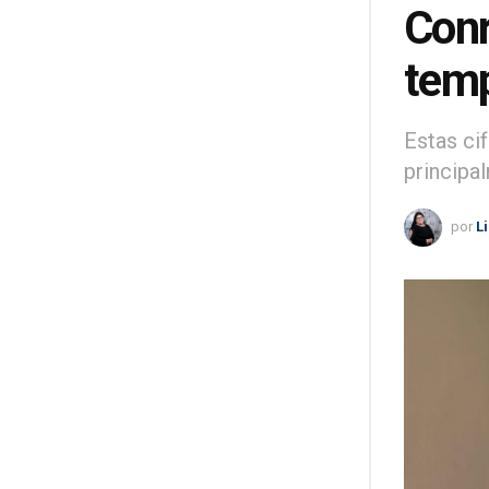
Conr
temp
Estas ci
principa
por
L