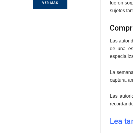
fueron sor
VER MÁS
sujetos tam
Compro
Las autori
de una est
especializa
La semana 
captura, a
Las autor
recordando
Lea ta