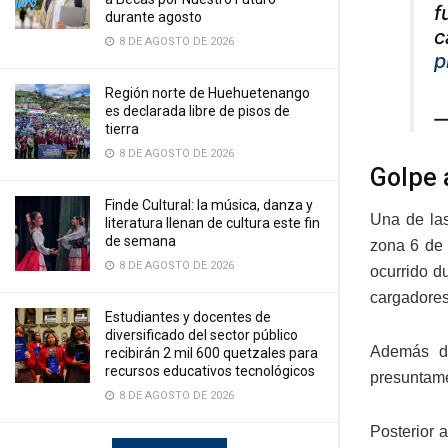
f
durante agosto
c
8 DE AGOSTO DE 2026
p
Región norte de Huehuetenango
es declarada libre de pisos de
—
tierra
8 DE AGOSTO DE 2026
Golpe 
Finde Cultural: la música, danza y
Una de la
literatura llenan de cultura este fin
de semana
zona 6 de 
8 DE AGOSTO DE 2026
ocurrido d
cargadores
Estudiantes y docentes de
diversificado del sector público
Además de
recibirán 2 mil 600 quetzales para
recursos educativos tecnológicos
presuntame
8 DE AGOSTO DE 2026
Posterior 