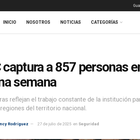
Gua
INICIO
NOSOTROS
NOTICIAS
CATEGORÍAS
captura a 857 personas en
una semana
fras reflejan el trabajo constante de la institución
regiones del territorio nacional.
incy Rodríguez
27 de julio de 2025
en
Seguridad