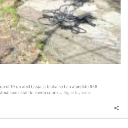
e el 19 de abril hasta la fecha se han atendido 958
Conred
 climáticos están teniendo sobre …
Sigue leyendo
reporta
958
emergencias
durante
la