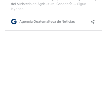
ca/rm
Etiquetas:
Fundación Esquipulas
vicepresidenta Karin Herrera