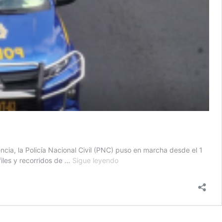
ia, la Policía Nacional Civil (PNC) puso en marcha desde el 1
PNC
iles y recorridos de …
Sigue leyendo
implementa
el
Plan
39-
2025