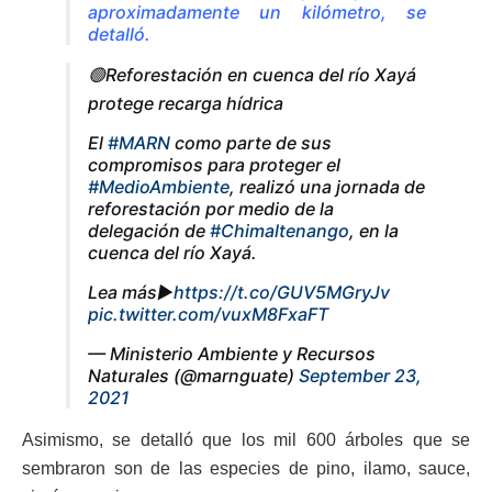
aproximadamente un kilómetro, se
detalló.
🟢Reforestación en cuenca del río Xayá
protege recarga hídrica
El
#MARN
como parte de sus
compromisos para proteger el
#MedioAmbiente
, realizó una jornada de
reforestación por medio de la
delegación de
#Chimaltenango
, en la
cuenca del río Xayá.
Lea más▶️
https://t.co/GUV5MGryJv
pic.twitter.com/vuxM8FxaFT
— Ministerio Ambiente y Recursos
Naturales (@marnguate)
September 23,
2021
Asimismo, se detalló que los mil 600 árboles que se
sembraron son de las especies de pino, ilamo, sauce,