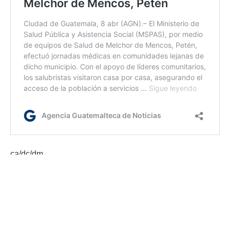
ca/dc/dm
Etiquetas:
MSPAS