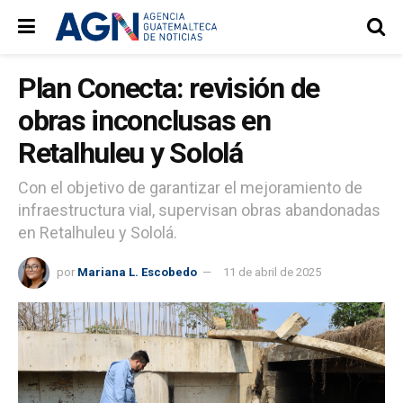
Plan Conecta: revisión de
obras inconclusas en
Retalhuleu y Sololá
Con el objetivo de garantizar el mejoramiento de
infraestructura vial, supervisan obras abandonadas
en Retalhuleu y Sololá.
por
Mariana L. Escobedo
11 de abril de 2025