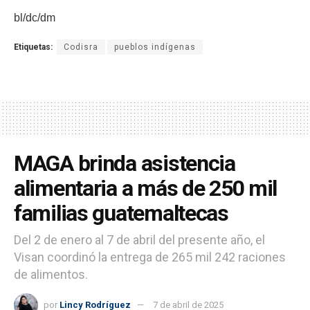
bl/dc/dm
Etiquetas:
Codisra
pueblos indígenas
MAGA brinda asistencia
alimentaria a más de 250 mil
familias guatemaltecas
Del 2 de enero al 7 de abril del presente año, el
Visan coordinó la entrega de 265 mil 242 raciones
de alimentos.
por
Lincy Rodríguez
7 de abril de 2025