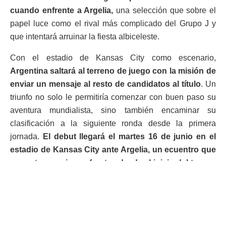
cuando enfrente a Argelia,
una selección que sobre el
papel luce como el rival más complicado del Grupo J y
que intentará arruinar la fiesta albiceleste.
Con el estadio de Kansas City como escenario,
Argentina saltará al terreno de juego con la misión de
enviar un mensaje al resto de candidatos al título
. Un
triunfo no solo le permitiría comenzar con buen paso su
aventura mundialista, sino también encaminar su
clasificación a la siguiente ronda desde la primera
jornada.
El debut llegará el martes 16 de junio en el
estadio de Kansas City ante Argelia, un ecuentro que
promete emociones fuertes desde el inicio del torneo
para la Scaloneta.
Así le ha ido a la Argentina en los partidos debuts en las
últimas Copas del Mundo: