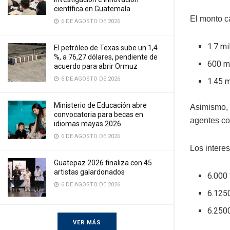
científica en Guatemala
El monto c
6 DE AGOSTO DE 2026
1.7 mi
El petróleo de Texas sube un 1,4
%, a 76,27 dólares, pendiente de
600 m
acuerdo para abrir Ormuz
6 DE AGOSTO DE 2026
1.45 m
Ministerio de Educación abre
Asimismo, 
convocatoria para becas en
agentes co
idiomas mayas 2026
6 DE AGOSTO DE 2026
Los intere
Guatepaz 2026 finaliza con 45
artistas galardonados
6.000 
6 DE AGOSTO DE 2026
6.125
6.2500
VER MÁS