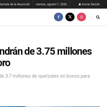
temala de la Asunción
viernes, agosto 7, 2026
Iniciar Sesión
ndrán de 3.75 millones
oro
 de 3.7 millones de quetzales en bonos para