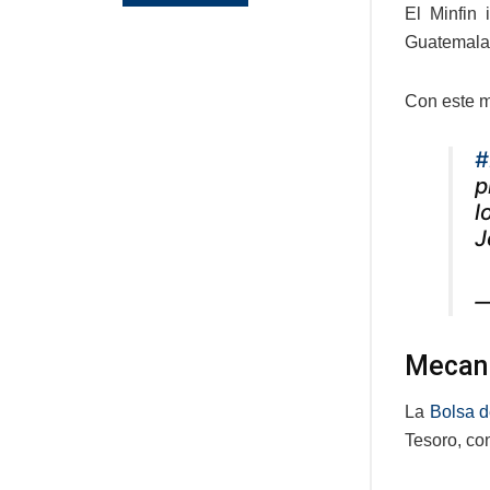
El Minfin 
Guatemala 
Con este me
#
p
l
J
—
Mecan
La
Bolsa d
Tesoro, co