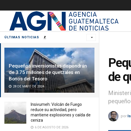
ÚLTIMAS NOTICIAS
Pequ
Pequeños inversionistas dispondrán
de 3.75 millones de quetzales en
de q
Bonos del Tesoro
28 DE MAYO DE 2024
Minister
pequeños
Insivumeh: Volcán de Fuego
reduce su actividad, pero
mantiene explosiones y caída de
por
I
ceniza
6 DE AGOSTO DE 2026