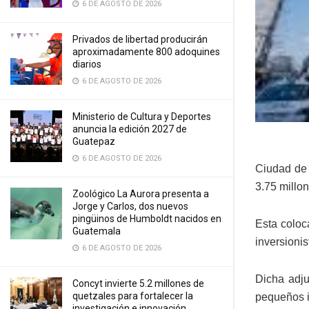
6 DE AGOSTO DE 2026
Privados de libertad producirán
aproximadamente 800 adoquines
diarios
6 DE AGOSTO DE 2026
Ministerio de Cultura y Deportes
anuncia la edición 2027 de
Guatepaz
6 DE AGOSTO DE 2026
Ciudad de
3.75 millo
Zoológico La Aurora presenta a
Jorge y Carlos, dos nuevos
pingüinos de Humboldt nacidos en
Esta coloc
Guatemala
inversioni
6 DE AGOSTO DE 2026
Dicha adju
Concyt invierte 5.2 millones de
quetzales para fortalecer la
pequeños i
investigación e innovación