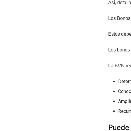
Así, detalla
Los Bonos 
Estos debe
Los bonos 
La BVN rec
Determ
Conoce
Amplia
Recurr
Puede 