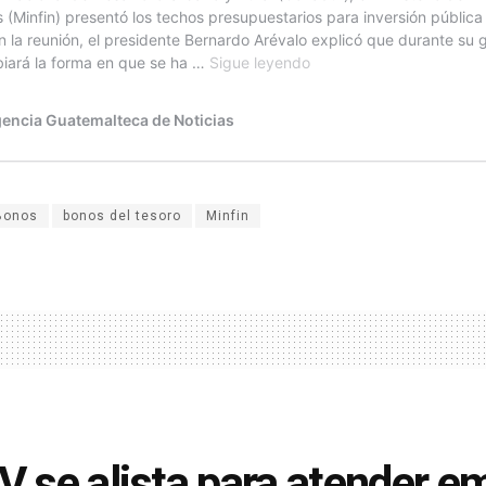
Bonos
bonos del tesoro
Minfin
IV se alista para atender e