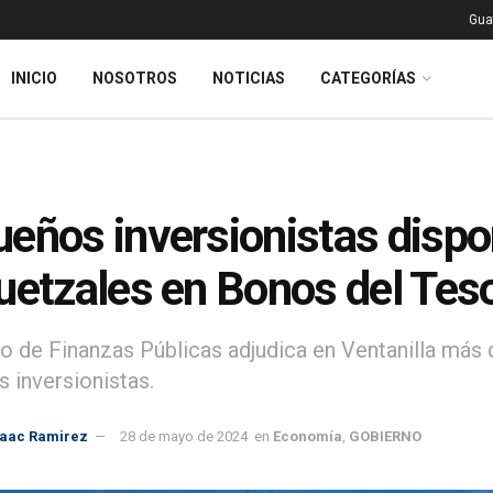
Gua
INICIO
NOSOTROS
NOTICIAS
CATEGORÍAS
eños inversionistas dispo
uetzales en Bonos del Tes
io de Finanzas Públicas adjudica en Ventanilla más
 inversionistas.
saac Ramirez
28 de mayo de 2024
en
Economía
,
GOBIERNO