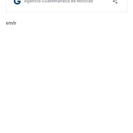
em/ir
Etiquetas:
campaña preventiva
disparos al aire
Policía Nacional Civil
AGN.GT - 2021
Sitio web desarrollado por: