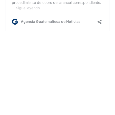
AGN lc/dm
Etiquetas:
créditos bancarios
reactivación económica
Vicepresidencia