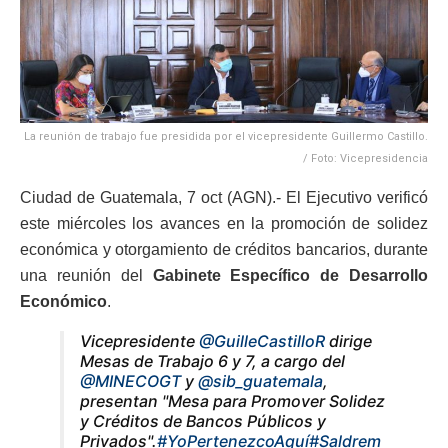
La reunión de trabajo fue presidida por el vicepresidente Guillermo Castillo.
/ Foto: Vicepresidencia
Ciudad de Guatemala, 7 oct (AGN).- El Ejecutivo verificó
este miércoles los avances en la promoción de solidez
económica y otorgamiento de créditos bancarios, durante
una reunión del
Gabinete Específico de Desarrollo
Económico
.
Vicepresidente
@GuilleCastilloR
dirige
Mesas de Trabajo 6 y 7, a cargo del
@MINECOGT
y
@sib_guatemala
,
presentan "Mesa para Promover Solidez
y Créditos de Bancos Públicos y
Privados".
#YoPertenezcoAquí
#Saldrem