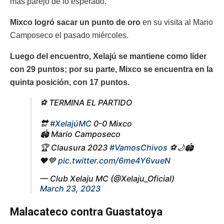
más parejo de lo esperado.
Mixco logró sacar un punto de oro
en su visita al Mario
Camposeco el pasado miércoles.
Luego del encuentro, Xelajú se mantiene como líder
con 29 puntos; por su parte, Mixco se encuentra en la
quinta posición, con 17 puntos.
⚽️ TERMINA EL PARTIDO
🔛
#XelajúMC
0-0 Mixco
🏟️ Mario Camposeco
🏆 Clausura 2023
#VamosChivos
⚽️🌙🏟
❤️💙
pic.twitter.com/6me4Y6vueN
— Club Xelaju MC (@Xelaju_Oficial)
March 23, 2023
Malacateco contra Guastatoya