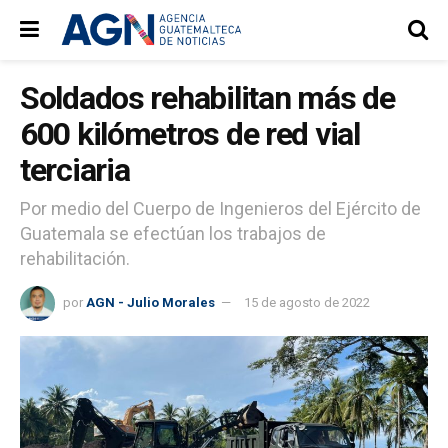
Soldados rehabilitan más de
600 kilómetros de red vial
terciaria
Por medio del Cuerpo de Ingenieros del Ejército de
Guatemala se efectúan los trabajos de
rehabilitación.
por
AGN - Julio Morales
15 de agosto de 2022