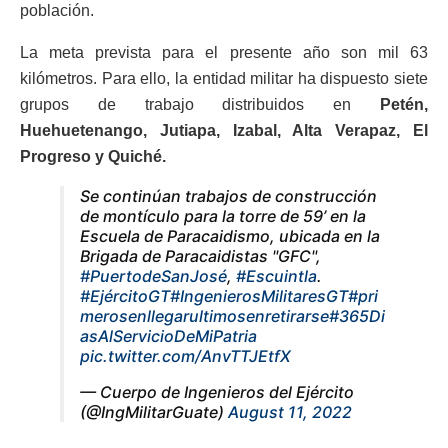
población.
La meta prevista para el presente año son mil 63
kilómetros. Para ello, la entidad militar ha dispuesto siete
grupos de trabajo distribuidos en
Petén,
Huehuetenango, Jutiapa, Izabal, Alta Verapaz, El
Progreso y Quiché.
Se continúan trabajos de construcción
de montículo para la torre de 59’ en la
Escuela de Paracaidismo, ubicada en la
Brigada de Paracaidistas "GFC",
#PuertodeSanJosé
,
#Escuintla
.
#EjércitoGT
#IngenierosMilitaresGT
#pri
merosenllegarultimosenretirarse
#365Di
asAlServicioDeMiPatria
pic.twitter.com/AnvTTJEtfX
— Cuerpo de Ingenieros del Ejército
(@IngMilitarGuate)
August 11, 2022