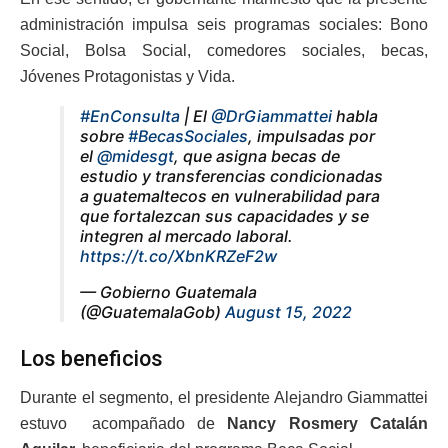
administración impulsa seis programas sociales: Bono
Social, Bolsa Social, comedores sociales, becas,
Jóvenes Protagonistas y Vida.
#EnConsulta
| El
@DrGiammattei
habla
sobre
#BecasSociales
, impulsadas por
el
@midesgt
, que asigna becas de
estudio y transferencias condicionadas
a guatemaltecos en vulnerabilidad para
que fortalezcan sus capacidades y se
integren al mercado laboral.
https://t.co/XbnKRZeF2w
— Gobierno Guatemala
(@GuatemalaGob)
August 15, 2022
Los beneficios
Durante el segmento, el presidente Alejandro Giammattei
estuvo acompañado de
Nancy Rosmery Catalán