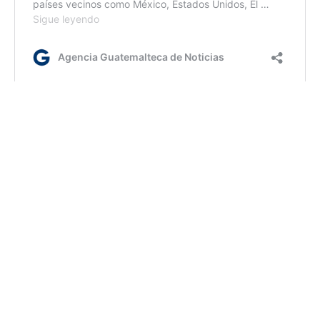
lc/dm
Etiquetas:
espectáculo aéreo
FAG
AGN.GT - 2021