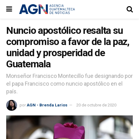
Nuncio apostólico resalta su
compromiso a favor de la paz,
unidad y prosperidad de
Guatemala
Monseñor Francisco Montecillo fue designando por
el papa Francisco como nuncio apostólico en el
país.
por
AGN - Brenda Larios
20 de octubre de 2020