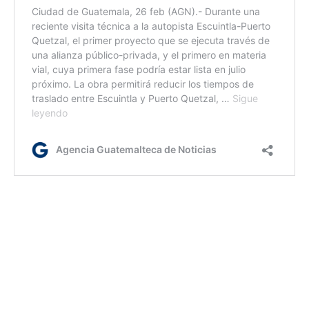
rm
Etiquetas:
Iberoamérica
Inteligencia artificial
legislación