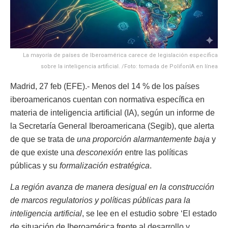
La mayoría de países de Iberoamérica carece de legislación específica
sobre la inteligencia artificial. /Foto: tomada de PolifonIA en línea
Madrid, 27 feb (EFE).- Menos del 14 % de los países
iberoamericanos cuentan con normativa específica en
materia de inteligencia artificial (IA), según un informe de
la Secretaría General Iberoamericana (Segib), que alerta
de que se trata de
una proporción alarmantemente baja
y
de que existe una
desconexión
entre las políticas
públicas y su
formalización estratégica
.
La región avanza de manera desigual en la construcción
de marcos regulatorios y políticas públicas para la
inteligencia artificial
, se lee en el estudio sobre ‘El estado
de situación de Iberoamérica frente al desarrollo y